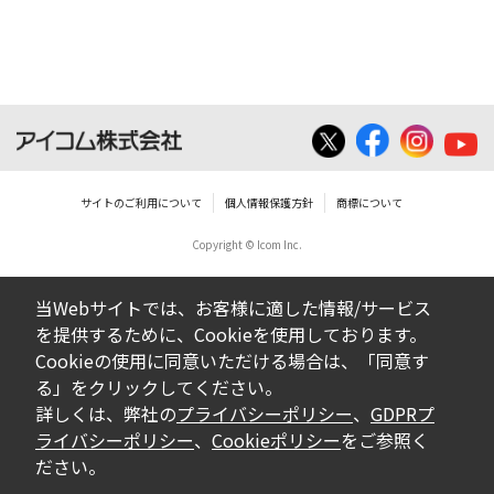
ダウンロードした取扱説明書は、有償ある
いは無償を問わず、営業活動に使用するこ
とは、いかなる場合であっても出来ませ
ん。
ダウンロードした取扱説明書等に使用され
ている写真、イラスト、データ等に付いて
サイトのご利用について
個人情報保護方針
商標について
の転用は一切出来ません。
Copyright © Icom Inc.
ダウンロードした取扱説明書およびその他す
べての掲載物の変更は一切行わないでくださ
当Webサイトでは、お客様に適した情報/サービス
い。お客様による内容の変更により、何らか
を提供するために、Cookieを使用しております。
の欠陥が生じたとしても、弊社では一切の保
Cookieの使用に同意いただける場合は、「同意す
証をいたしません。また、内容の変更の結
る」をクリックしてください。
果、万一お客様に損害が生じたとしても、弊
詳しくは、弊社の
プライバシーポリシー
、
GDPRプ
社及び販売店等は一切の責任を負いません。
ライバシーポリシー
、
Cookieポリシー
をご参照く
ださい。
掲載の取扱説明書等は、製品発売当時の内容