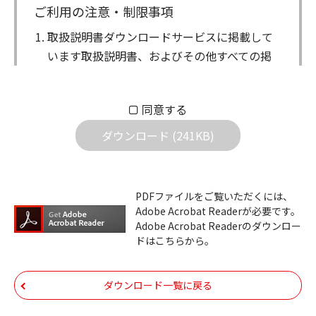
ご利用の注意・制限事項
取扱説明書ダウンロードサービスに掲載して
います取扱説明書、およびその他すべての掲
載物（以下、取扱説明書等）についての著作
権を含む全ての権利はアイコム株式会社に帰
同意する
属します。ダウンロードした取扱説明書は、
個人が本来の目的でご使用されることは可能
ダウンロード (241KB)
ですが、権利者の許諾を得ることなく、以下
の行為は出来ません。
ダウンロードした取扱説明書は、複製、賃
PDFファイルをご覧いただくには、
Adobe Acrobat Readerが必要です。
貸、改変、公衆送信、または公衆送信可能
Adobe Acrobat Readerのダウンロー
化することはできません。
ドはこちらから。
ダウンロードした取扱説明書は、有償ある
いは無償を問わず、第三者に譲渡あるいは
ダウンロード一覧に戻る
使用させる事ができません。