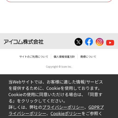
使用させる事ができません。
ダウンロードした取扱説明書は、有償ある
いは無償を問わず、営業活動に使用するこ
とは、いかなる場合であっても出来ませ
ん。
ダウンロードした取扱説明書等に使用され
ている写真、イラスト、データ等に付いて
サイトのご利用について
個人情報保護方針
商標について
の転用は一切出来ません。
Copyright © Icom Inc.
ダウンロードした取扱説明書およびその他す
べての掲載物の変更は一切行わないでくださ
当Webサイトでは、お客様に適した情報/サービス
い。お客様による内容の変更により、何らか
を提供するために、Cookieを使用しております。
の欠陥が生じたとしても、弊社では一切の保
Cookieの使用に同意いただける場合は、「同意す
証をいたしません。また、内容の変更の結
る」をクリックしてください。
果、万一お客様に損害が生じたとしても、弊
詳しくは、弊社の
プライバシーポリシー
、
GDPRプ
社及び販売店等は一切の責任を負いません。
ライバシーポリシー
、
Cookieポリシー
をご参照く