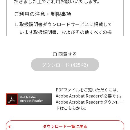
だきました上でご利用お願いいたします。
ご利用の注意・制限事項
取扱説明書ダウンロードサービスに掲載して
います取扱説明書、およびその他すべての掲
載物（以下、取扱説明書等）についての著作
権を含む全ての権利はアイコム株式会社に帰
同意する
属します。ダウンロードした取扱説明書は、
個人が本来の目的でご使用されることは可能
ダウンロード (425KB)
ですが、権利者の許諾を得ることなく、以下
の行為は出来ません。
ダウンロードした取扱説明書は、複製、賃
PDFファイルをご覧いただくには、
Adobe Acrobat Readerが必要です。
貸、改変、公衆送信、または公衆送信可能
Adobe Acrobat Readerのダウンロー
化することはできません。
ドはこちらから。
ダウンロードした取扱説明書は、有償ある
いは無償を問わず、第三者に譲渡あるいは
ダウンロード一覧に戻る