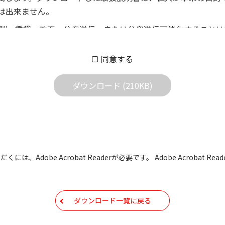
は出来ません。
製、賃貸、改変、公衆送信、または公衆送信可能化することは
償あるいは無償を問わず、第三者に譲渡あるいは使用させる事
同意する
償あるいは無償を問わず、営業活動に使用することは、いかな
用されている写真、イラスト、データ等に付いての転用は一切
ダウンロード (210KB)
の他すべての掲載物の変更は一切行わないでください。お客様
証をいたしません。また、内容の変更の結果、万一お客様に損
の内容になっております。内容において、法律、仕様、住所、
には、Adobe Acrobat Readerが必要です。 Adobe Acrobat
用の際は、最新情報を参考にしてください。
などで予告なく変更される場合があります。本サイトに掲載さ
ダウンロード一覧に戻る
現時点で発売されている機種に同梱されている取扱説明書の内