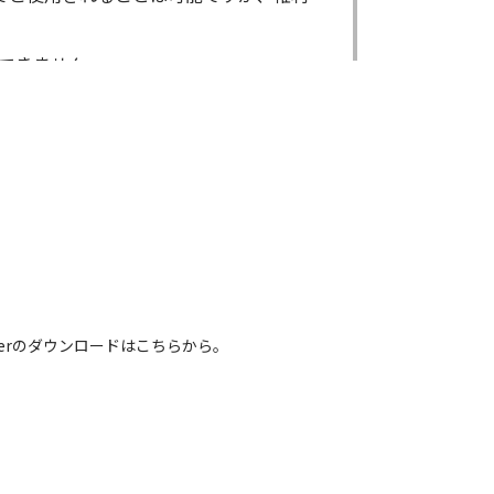
できません。
ができません。
る場合であっても出来ません。
出来ません。
による内容の変更により、何らかの欠陥
害が生じたとしても、弊社及び販売店等
電話番号などは、現在のものと異なるもの
 Readerのダウンロードはこちらから。
れている取扱説明書の内容は、お手持ち
容とは異なる場合がございますのでご了