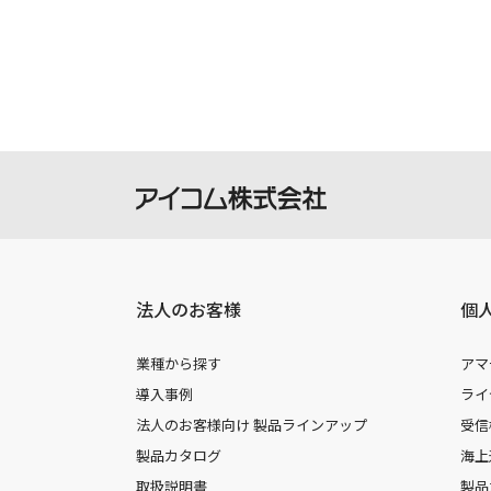
製品には取扱説明書を補足するための
さい。
掲載の取扱説明書等は、ダウンロード
本サービスの利用、または利用出来な
を負いません。
本サービスは、予告なく中止または内
法人のお客様
個
業種から探す
アマ
導入事例
ライ
法人のお客様向け 製品ラインアップ
受信
製品カタログ
海上
取扱説明書
製品