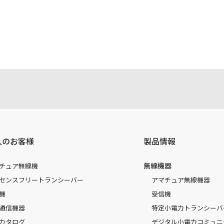
注意書き、正誤表、クイックマニュアル等がありますが、すべ
されたお客様本人が本来の目的でかつ個人的用途に利用する場
かった事によって、万一、お客様に何らかの損害が発生したと
容を変更する場合もございます。あらかじめご了承ください。
人のお客様
製品情報
無線機器
チュア無線機
センスフリートランシーバー
アマチュア無線機器
機
受信機
通信機器
特定小電力トランシーバ
カタログ
デジタル小電力コミュニ