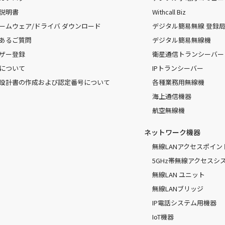
説明書
Withcall Biz
ームウェア/ドライバ ダウンロード
デジタル簡易無線 登録局（
あるご質問
デジタル簡易無線機
ザー登録
衛星通信トランシーバー
について
IPトランシーバー
設計書の作成および認定番号について
各種業務用無線機
海上通信機器
航空無線機
ネットワーク機器
無線LANアクセスポイン
5GHz帯無線アクセスシ
無線LAN ユニット
無線LANブリッジ
IP電話システム用機器
IoT機器