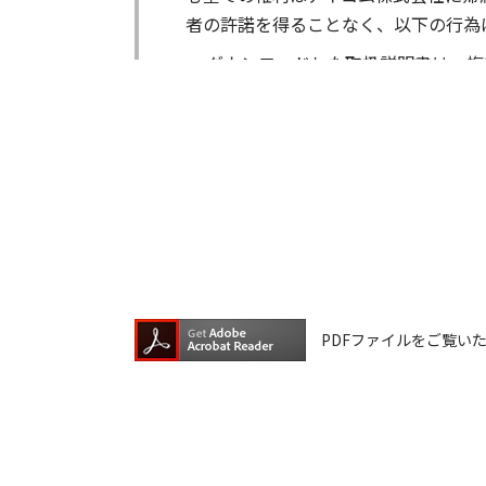
者の許諾を得ることなく、以下の行為
ダウンロードした取扱説明書は、複
ダウンロードした取扱説明書は、有
ダウンロードした取扱説明書は、有
ダウンロードした取扱説明書等に使
ダウンロードした取扱説明書およびそ
が生じたとしても、弊社では一切の保
は一切の責任を負いません。
掲載の取扱説明書等は、製品発売当時
PDFファイルをご覧いただく
が含まれている場合があります。ご利
取扱説明書の内容は、製品の仕様変更
の機種に同梱されている取扱説明書や
承願います。