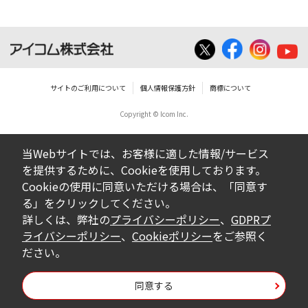
とは、いかなる場合であっても出来ませ
ん。
ダウンロードした取扱説明書等に使用され
ている写真、イラスト、データ等に付いて
サイトのご利用について
個人情報保護方針
商標について
の転用は一切出来ません。
Copyright © Icom Inc.
ダウンロードした取扱説明書およびその他す
べての掲載物の変更は一切行わないでくださ
当Webサイトでは、お客様に適した情報/サービス
い。お客様による内容の変更により、何らか
を提供するために、Cookieを使用しております。
の欠陥が生じたとしても、弊社では一切の保
Cookieの使用に同意いただける場合は、「同意す
証をいたしません。また、内容の変更の結
る」をクリックしてください。
果、万一お客様に損害が生じたとしても、弊
詳しくは、弊社の
プライバシーポリシー
、
GDPRプ
社及び販売店等は一切の責任を負いません。
ライバシーポリシー
、
Cookieポリシー
をご参照く
ださい。
掲載の取扱説明書等は、製品発売当時の内容
になっております。内容において、法律、仕
同意する
様、住所、電話番号などは、現在のものと異