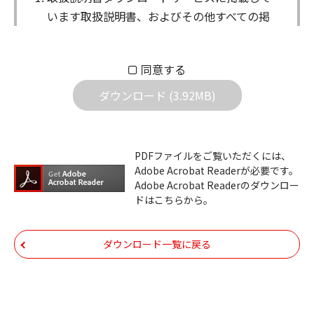
います取扱説明書、およびその他すべての掲
載物（以下、取扱説明書等）についての著作
権を含む全ての権利はアイコム株式会社に帰
同意する
属します。ダウンロードした取扱説明書は、
個人が本来の目的でご使用されることは可能
ダウンロード (3.92MB)
ですが、権利者の許諾を得ることなく、以下
の行為は出来ません。
ダウンロードした取扱説明書は、複製、賃
PDFファイルをご覧いただくには、
Adobe Acrobat Readerが必要です。
貸、改変、公衆送信、または公衆送信可能
Adobe Acrobat Readerのダウンロー
化することはできません。
ドはこちらから。
ダウンロードした取扱説明書は、有償ある
いは無償を問わず、第三者に譲渡あるいは
ダウンロード一覧に戻る
使用させる事ができません。
ダウンロードした取扱説明書は、有償ある
いは無償を問わず、営業活動に使用するこ