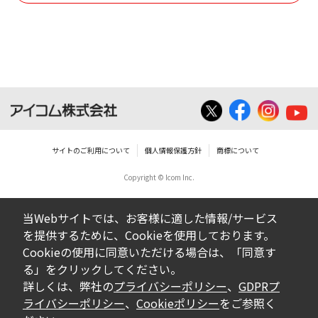
使用させる事ができません。
ダウンロードした取扱説明書は、有償ある
いは無償を問わず、営業活動に使用するこ
とは、いかなる場合であっても出来ませ
ん。
ダウンロードした取扱説明書等に使用され
ている写真、イラスト、データ等に付いて
サイトのご利用について
個人情報保護方針
商標について
の転用は一切出来ません。
Copyright © Icom Inc.
ダウンロードした取扱説明書およびその他す
べての掲載物の変更は一切行わないでくださ
当Webサイトでは、お客様に適した情報/サービス
い。お客様による内容の変更により、何らか
を提供するために、Cookieを使用しております。
の欠陥が生じたとしても、弊社では一切の保
Cookieの使用に同意いただける場合は、「同意す
証をいたしません。また、内容の変更の結
る」をクリックしてください。
果、万一お客様に損害が生じたとしても、弊
詳しくは、弊社の
プライバシーポリシー
、
GDPRプ
社及び販売店等は一切の責任を負いません。
ライバシーポリシー
、
Cookieポリシー
をご参照く