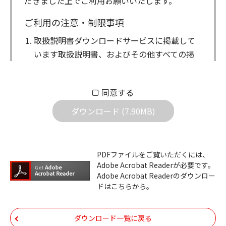
だきました上でご利用お願いいたします。
ご利用の注意・制限事項
取扱説明書ダウンロードサービスに掲載して
います取扱説明書、およびその他すべての掲
載物（以下、取扱説明書等）についての著作
権を含む全ての権利はアイコム株式会社に帰
同意する
属します。ダウンロードした取扱説明書は、
個人が本来の目的でご使用されることは可能
ダウンロード (7.90MB)
ですが、権利者の許諾を得ることなく、以下
の行為は出来ません。
ダウンロードした取扱説明書は、複製、賃
PDFファイルをご覧いただくには、
Adobe Acrobat Readerが必要です。
貸、改変、公衆送信、または公衆送信可能
Adobe Acrobat Readerのダウンロー
化することはできません。
ドはこちらから。
ダウンロードした取扱説明書は、有償ある
いは無償を問わず、第三者に譲渡あるいは
ダウンロード一覧に戻る