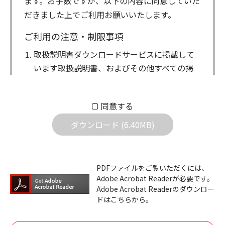
ます。お手数ですが、以下の内容に同意していた
だきました上でご利用お願いいたします。
ご利用の注意・制限事項
取扱説明書ダウンロードサービスに掲載して
います取扱説明書、およびその他すべての掲
載物（以下、取扱説明書等）についての著作
権を含む全ての権利はアイコム株式会社に帰
同意する
属します。ダウンロードした取扱説明書は、
個人が本来の目的でご使用されることは可能
ダウンロード (6.40MB)
ですが、権利者の許諾を得ることなく、以下
の行為は出来ません。
ダウンロードした取扱説明書は、複製、賃
PDFファイルをご覧いただくには、
Adobe Acrobat Readerが必要です。
貸、改変、公衆送信、または公衆送信可能
Adobe Acrobat Readerのダウンロー
化することはできません。
ドはこちらから。
ダウンロードした取扱説明書は、有償ある