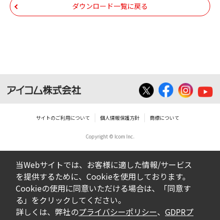
いは無償を問わず、第三者に譲渡あるいは
ダウンロード一覧に戻る
使用させる事ができません。
ダウンロードした取扱説明書は、有償ある
いは無償を問わず、営業活動に使用するこ
とは、いかなる場合であっても出来ませ
ん。
ダウンロードした取扱説明書等に使用され
ている写真、イラスト、データ等に付いて
サイトのご利用について
個人情報保護方針
商標について
の転用は一切出来ません。
Copyright © Icom Inc.
ダウンロードした取扱説明書およびその他す
べての掲載物の変更は一切行わないでくださ
当Webサイトでは、お客様に適した情報/サービス
い。お客様による内容の変更により、何らか
を提供するために、Cookieを使用しております。
の欠陥が生じたとしても、弊社では一切の保
Cookieの使用に同意いただける場合は、「同意す
証をいたしません。また、内容の変更の結
る」をクリックしてください。
果、万一お客様に損害が生じたとしても、弊
詳しくは、弊社の
プライバシーポリシー
、
GDPRプ