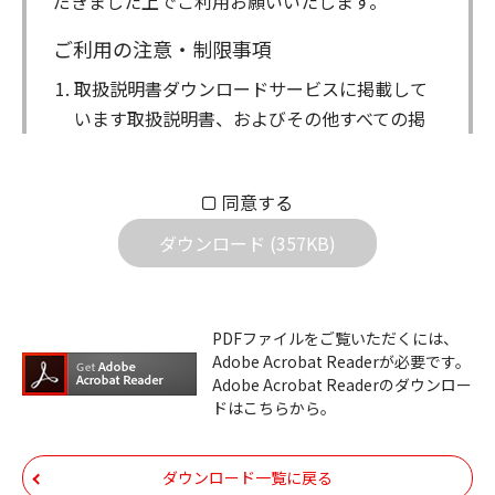
だきました上でご利用お願いいたします。
ご利用の注意・制限事項
取扱説明書ダウンロードサービスに掲載して
います取扱説明書、およびその他すべての掲
載物（以下、取扱説明書等）についての著作
権を含む全ての権利はアイコム株式会社に帰
同意する
属します。ダウンロードした取扱説明書は、
個人が本来の目的でご使用されることは可能
ダウンロード (357KB)
ですが、権利者の許諾を得ることなく、以下
の行為は出来ません。
ダウンロードした取扱説明書は、複製、賃
PDFファイルをご覧いただくには、
Adobe Acrobat Readerが必要です。
貸、改変、公衆送信、または公衆送信可能
Adobe Acrobat Readerのダウンロー
化することはできません。
ドはこちらから。
ダウンロードした取扱説明書は、有償ある
いは無償を問わず、第三者に譲渡あるいは
ダウンロード一覧に戻る