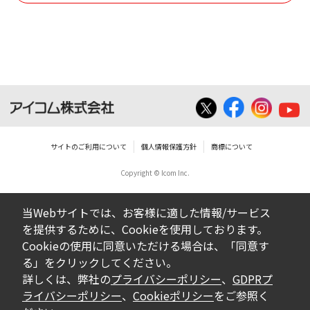
使用させる事ができません。
ダウンロードした取扱説明書は、有償ある
いは無償を問わず、営業活動に使用するこ
とは、いかなる場合であっても出来ませ
ん。
ダウンロードした取扱説明書等に使用され
ている写真、イラスト、データ等に付いて
サイトのご利用について
個人情報保護方針
商標について
の転用は一切出来ません。
Copyright © Icom Inc.
ダウンロードした取扱説明書およびその他す
べての掲載物の変更は一切行わないでくださ
当Webサイトでは、お客様に適した情報/サービス
い。お客様による内容の変更により、何らか
を提供するために、Cookieを使用しております。
の欠陥が生じたとしても、弊社では一切の保
Cookieの使用に同意いただける場合は、「同意す
証をいたしません。また、内容の変更の結
る」をクリックしてください。
果、万一お客様に損害が生じたとしても、弊
詳しくは、弊社の
プライバシーポリシー
、
GDPRプ
社及び販売店等は一切の責任を負いません。
ライバシーポリシー
、
Cookieポリシー
をご参照く