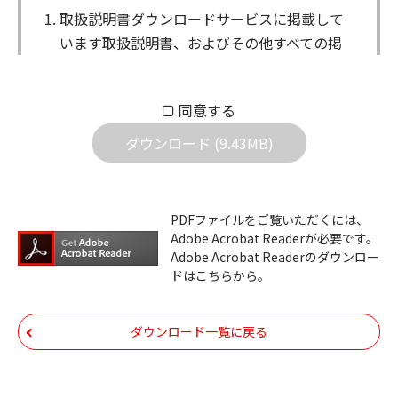
取扱説明書ダウンロードサービスに掲載して
います取扱説明書、およびその他すべての掲
載物（以下、取扱説明書等）についての著作
権を含む全ての権利はアイコム株式会社に帰
同意する
属します。ダウンロードした取扱説明書は、
個人が本来の目的でご使用されることは可能
ダウンロード (9.43MB)
ですが、権利者の許諾を得ることなく、以下
の行為は出来ません。
ダウンロードした取扱説明書は、複製、賃
PDFファイルをご覧いただくには、
Adobe Acrobat Readerが必要です。
貸、改変、公衆送信、または公衆送信可能
Adobe Acrobat Readerのダウンロー
化することはできません。
ドはこちらから。
ダウンロードした取扱説明書は、有償ある
いは無償を問わず、第三者に譲渡あるいは
ダウンロード一覧に戻る
使用させる事ができません。
ダウンロードした取扱説明書は、有償ある