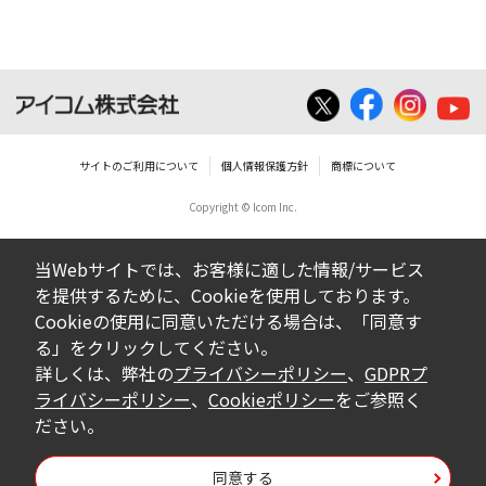
いは無償を問わず、営業活動に使用するこ
とは、いかなる場合であっても出来ませ
ん。
ダウンロードした取扱説明書等に使用され
ている写真、イラスト、データ等に付いて
サイトのご利用について
個人情報保護方針
商標について
の転用は一切出来ません。
Copyright © Icom Inc.
ダウンロードした取扱説明書およびその他す
べての掲載物の変更は一切行わないでくださ
当Webサイトでは、お客様に適した情報/サービス
い。お客様による内容の変更により、何らか
を提供するために、Cookieを使用しております。
の欠陥が生じたとしても、弊社では一切の保
Cookieの使用に同意いただける場合は、「同意す
証をいたしません。また、内容の変更の結
る」をクリックしてください。
果、万一お客様に損害が生じたとしても、弊
詳しくは、弊社の
プライバシーポリシー
、
GDPRプ
社及び販売店等は一切の責任を負いません。
ライバシーポリシー
、
Cookieポリシー
をご参照く
ださい。
掲載の取扱説明書等は、製品発売当時の内容
になっております。内容において、法律、仕
同意する