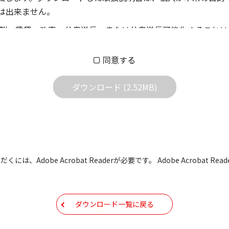
は出来ません。
製、賃貸、改変、公衆送信、または公衆送信可能化することは
償あるいは無償を問わず、第三者に譲渡あるいは使用させる事
同意する
償あるいは無償を問わず、営業活動に使用することは、いかな
用されている写真、イラスト、データ等に付いての転用は一切
ダウンロード (2.52MB)
の他すべての掲載物の変更は一切行わないでください。お客様
証をいたしません。また、内容の変更の結果、万一お客様に損
の内容になっております。内容において、法律、仕様、住所、
には、Adobe Acrobat Readerが必要です。 Adobe Acrobat
用の際は、最新情報を参考にしてください。
などで予告なく変更される場合があります。本サイトに掲載さ
ダウンロード一覧に戻る
現時点で発売されている機種に同梱されている取扱説明書の内