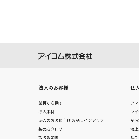
製品には取扱説明書を補足するための
さい。
掲載の取扱説明書等は、ダウンロード
本サービスの利用、または利用出来な
を負いません。
本サービスは、予告なく中止または内
法人のお客様
個
業種から探す
アマ
導入事例
ライ
法人のお客様向け 製品ラインアップ
受信
製品カタログ
海上
取扱説明書
製品