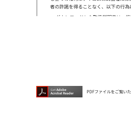
者の許諾を得ることなく、以下の行為
ダウンロードした取扱説明書は、複
ダウンロードした取扱説明書は、有
ダウンロードした取扱説明書は、有
ダウンロードした取扱説明書等に使
ダウンロードした取扱説明書およびそ
が生じたとしても、弊社では一切の保
は一切の責任を負いません。
掲載の取扱説明書等は、製品発売当時
PDFファイルをご覧いただく
が含まれている場合があります。ご利
取扱説明書の内容は、製品の仕様変更
の機種に同梱されている取扱説明書や
承願います。