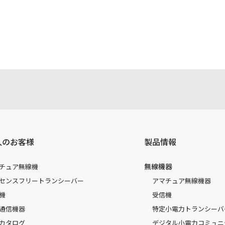
注意書き、正誤表、クイックマニュアル等がありますが、すべ
されたお客様本人が本来の目的でかつ個人的用途に利用する場
かった事によって、万一、お客様に何らかの損害が発生したと
容を変更する場合もございます。あらかじめご了承ください。
人のお客様
製品情報
無線機器
チュア無線機
センスフリートランシーバー
アマチュア無線機器
機
受信機
通信機器
特定小電力トランシーバ
カタログ
デジタル小電力コミュニ