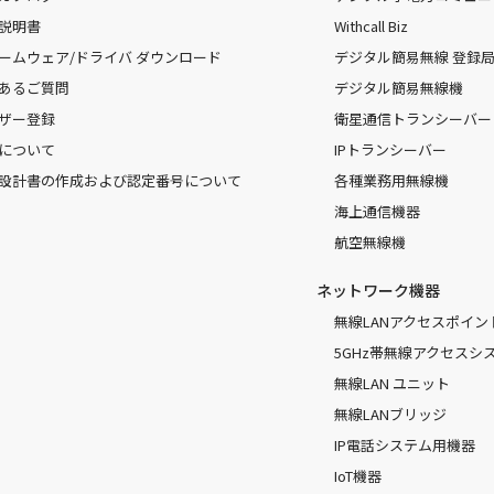
説明書
Withcall Biz
ームウェア/ドライバ ダウンロード
デジタル簡易無線 登録局（
あるご質問
デジタル簡易無線機
ザー登録
衛星通信トランシーバー
について
IPトランシーバー
設計書の作成および認定番号について
各種業務用無線機
海上通信機器
航空無線機
ネットワーク機器
無線LANアクセスポイン
5GHz帯無線アクセスシ
無線LAN ユニット
無線LANブリッジ
IP電話システム用機器
IoT機器