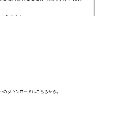
できません。
ができません。
る場合であっても出来ません。
出来ません。
による内容の変更により、何らかの欠陥
害が生じたとしても、弊社及び販売店等
電話番号などは、現在のものと異なるもの
 Readerのダウンロードはこちらから。
れている取扱説明書の内容は、お手持ち
容とは異なる場合がございますのでご了