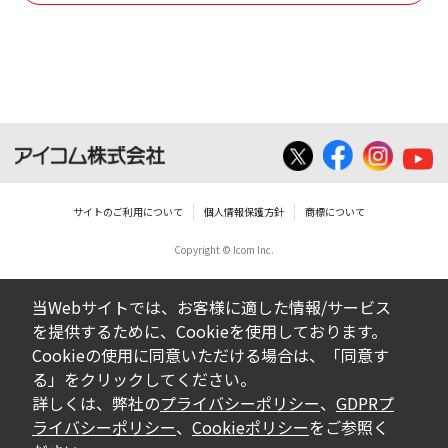
使用させる事ができません。
ダウンロードした取扱説明書は、有償ある
いは無償を問わず、営業活動に使用するこ
とは、いかなる場合であっても出来ませ
ん。
ダウンロードした取扱説明書等に使用され
ている写真、イラスト、データ等に付いて
サイトのご利用について
個人情報保護方針
商標について
の転用は一切出来ません。
Copyright © Icom Inc.
ダウンロードした取扱説明書およびその他す
べての掲載物の変更は一切行わないでくださ
当Webサイトでは、お客様に適した情報/サービス
い。お客様による内容の変更により、何らか
を提供するために、Cookieを使用しております。
の欠陥が生じたとしても、弊社では一切の保
Cookieの使用に同意いただける場合は、「同意す
証をいたしません。また、内容の変更の結
る」をクリックしてください。
果、万一お客様に損害が生じたとしても、弊
詳しくは、弊社の
プライバシーポリシー
、
GDPRプ
社及び販売店等は一切の責任を負いません。
ライバシーポリシー
、
Cookieポリシー
をご参照く