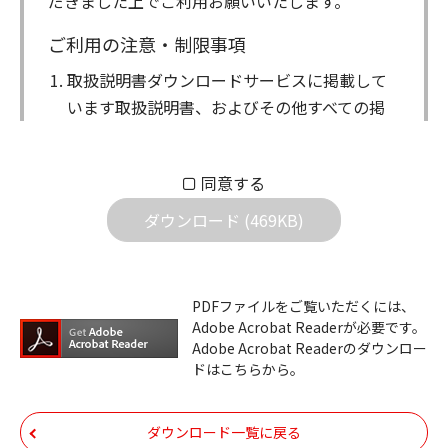
だきました上でご利用お願いいたします。
ご利用の注意・制限事項
取扱説明書ダウンロードサービスに掲載して
います取扱説明書、およびその他すべての掲
載物（以下、取扱説明書等）についての著作
権を含む全ての権利はアイコム株式会社に帰
同意する
属します。ダウンロードした取扱説明書は、
個人が本来の目的でご使用されることは可能
ダウンロード (469KB)
ですが、権利者の許諾を得ることなく、以下
の行為は出来ません。
ダウンロードした取扱説明書は、複製、賃
PDFファイルをご覧いただくには、
Adobe Acrobat Readerが必要です。
貸、改変、公衆送信、または公衆送信可能
Adobe Acrobat Readerのダウンロー
化することはできません。
ドはこちらから。
ダウンロードした取扱説明書は、有償ある
いは無償を問わず、第三者に譲渡あるいは
ダウンロード一覧に戻る