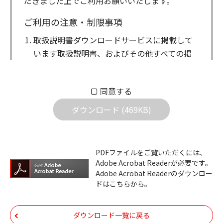
だきました上でご利用お願いいたします。
ご利用の注意・制限事項
取扱説明書ダウンロードサービスに掲載して
います取扱説明書、およびその他すべての掲
載物（以下、取扱説明書等）についての著作
権を含む全ての権利はアイコム株式会社に帰
同意する
属します。ダウンロードした取扱説明書は、
個人が本来の目的でご使用されることは可能
ダウンロード (469KB)
ですが、権利者の許諾を得ることなく、以下
の行為は出来ません。
ダウンロードした取扱説明書は、複製、賃
PDFファイルをご覧いただくには、
Adobe Acrobat Readerが必要です。
貸、改変、公衆送信、または公衆送信可能
Adobe Acrobat Readerのダウンロー
化することはできません。
ドはこちらから。
ダウンロードした取扱説明書は、有償ある
いは無償を問わず、第三者に譲渡あるいは
ダウンロード一覧に戻る