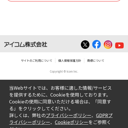
使用させる事ができません。
ダウンロードした取扱説明書は、有償ある
いは無償を問わず、営業活動に使用するこ
とは、いかなる場合であっても出来ませ
ん。
ダウンロードした取扱説明書等に使用され
ている写真、イラスト、データ等に付いて
サイトのご利用について
個人情報保護方針
商標について
の転用は一切出来ません。
Copyright © Icom Inc.
ダウンロードした取扱説明書およびその他す
べての掲載物の変更は一切行わないでくださ
当Webサイトでは、お客様に適した情報/サービス
い。お客様による内容の変更により、何らか
を提供するために、Cookieを使用しております。
の欠陥が生じたとしても、弊社では一切の保
Cookieの使用に同意いただける場合は、「同意す
証をいたしません。また、内容の変更の結
る」をクリックしてください。
果、万一お客様に損害が生じたとしても、弊
詳しくは、弊社の
プライバシーポリシー
、
GDPRプ
社及び販売店等は一切の責任を負いません。
ライバシーポリシー
、
Cookieポリシー
をご参照く