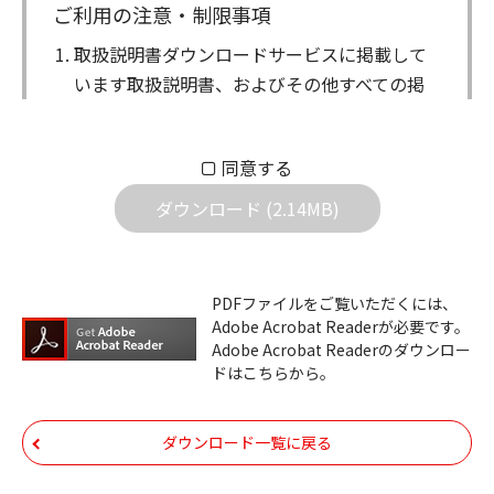
ご利用の注意・制限事項
取扱説明書ダウンロードサービスに掲載して
います取扱説明書、およびその他すべての掲
載物（以下、取扱説明書等）についての著作
権を含む全ての権利はアイコム株式会社に帰
同意する
属します。ダウンロードした取扱説明書は、
個人が本来の目的でご使用されることは可能
ダウンロード (2.14MB)
ですが、権利者の許諾を得ることなく、以下
の行為は出来ません。
ダウンロードした取扱説明書は、複製、賃
PDFファイルをご覧いただくには、
Adobe Acrobat Readerが必要です。
貸、改変、公衆送信、または公衆送信可能
Adobe Acrobat Readerのダウンロー
化することはできません。
ドはこちらから。
ダウンロードした取扱説明書は、有償ある
いは無償を問わず、第三者に譲渡あるいは
ダウンロード一覧に戻る
使用させる事ができません。