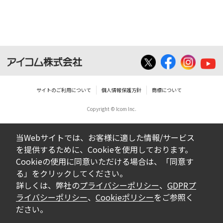
ダウンロードした取扱説明書は、有償ある
いは無償を問わず、営業活動に使用するこ
とは、いかなる場合であっても出来ませ
ん。
ダウンロードした取扱説明書等に使用され
ている写真、イラスト、データ等に付いて
サイトのご利用について
個人情報保護方針
商標について
の転用は一切出来ません。
Copyright © Icom Inc.
ダウンロードした取扱説明書およびその他す
べての掲載物の変更は一切行わないでくださ
当Webサイトでは、お客様に適した情報/サービス
い。お客様による内容の変更により、何らか
を提供するために、Cookieを使用しております。
の欠陥が生じたとしても、弊社では一切の保
Cookieの使用に同意いただける場合は、「同意す
証をいたしません。また、内容の変更の結
る」をクリックしてください。
果、万一お客様に損害が生じたとしても、弊
詳しくは、弊社の
プライバシーポリシー
、
GDPRプ
社及び販売店等は一切の責任を負いません。
ライバシーポリシー
、
Cookieポリシー
をご参照く
ださい。
掲載の取扱説明書等は、製品発売当時の内容