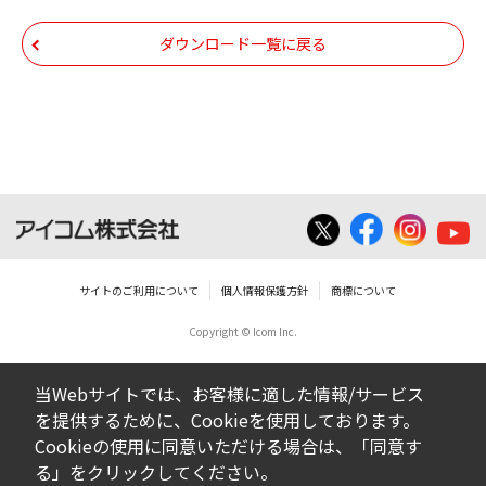
ダウンロードした取扱説明書は、有償ある
いは無償を問わず、第三者に譲渡あるいは
ダウンロード一覧に戻る
使用させる事ができません。
ダウンロードした取扱説明書は、有償ある
いは無償を問わず、営業活動に使用するこ
とは、いかなる場合であっても出来ませ
ん。
ダウンロードした取扱説明書等に使用され
ている写真、イラスト、データ等に付いて
サイトのご利用について
個人情報保護方針
商標について
の転用は一切出来ません。
Copyright © Icom Inc.
ダウンロードした取扱説明書およびその他す
べての掲載物の変更は一切行わないでくださ
当Webサイトでは、お客様に適した情報/サービス
い。お客様による内容の変更により、何らか
を提供するために、Cookieを使用しております。
の欠陥が生じたとしても、弊社では一切の保
Cookieの使用に同意いただける場合は、「同意す
証をいたしません。また、内容の変更の結
る」をクリックしてください。