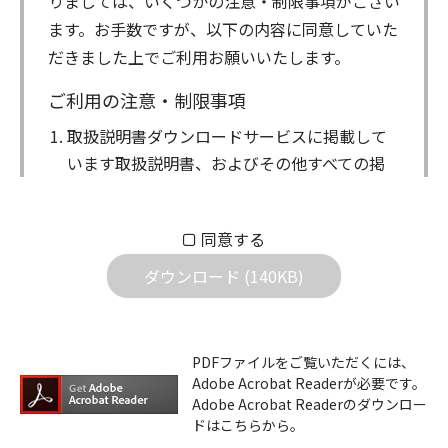
りましては、いくつかの注意・制限事項がござい
ます。お手数ですが、以下の内容に同意していた
だきました上でご利用お願いいたします。
ご利用の注意・制限事項
取扱説明書ダウンロードサービスに掲載して
います取扱説明書、およびその他すべての掲
載物（以下、取扱説明書等）についての著作
権を含む全ての権利はアイコム株式会社に帰
同意する
属します。ダウンロードした取扱説明書は、
個人が本来の目的でご使用されることは可能
ダウンロード (140KB)
ですが、権利者の許諾を得ることなく、以下
の行為は出来ません。
ダウンロードした取扱説明書は、複製、賃
PDFファイルをご覧いただくには、
Adobe Acrobat Readerが必要です。
貸、改変、公衆送信、または公衆送信可能
Adobe Acrobat Readerのダウンロー
化することはできません。
ドはこちらから。