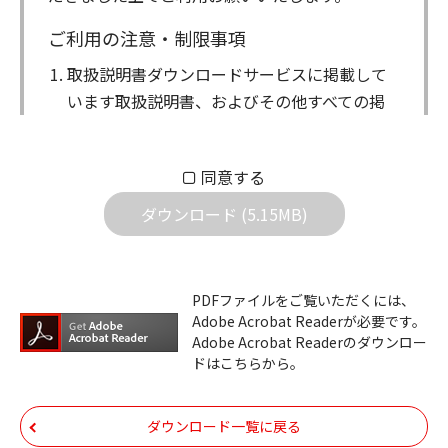
ご利用の注意・制限事項
取扱説明書ダウンロードサービスに掲載して
います取扱説明書、およびその他すべての掲
載物（以下、取扱説明書等）についての著作
権を含む全ての権利はアイコム株式会社に帰
同意する
属します。ダウンロードした取扱説明書は、
個人が本来の目的でご使用されることは可能
ダウンロード (5.15MB)
ですが、権利者の許諾を得ることなく、以下
の行為は出来ません。
ダウンロードした取扱説明書は、複製、賃
PDFファイルをご覧いただくには、
Adobe Acrobat Readerが必要です。
貸、改変、公衆送信、または公衆送信可能
Adobe Acrobat Readerのダウンロー
化することはできません。
ドはこちらから。
ダウンロードした取扱説明書は、有償ある
いは無償を問わず、第三者に譲渡あるいは
ダウンロード一覧に戻る
使用させる事ができません。