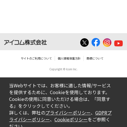
ダウンロードした取扱説明書は、有償ある
いは無償を問わず、営業活動に使用するこ
とは、いかなる場合であっても出来ませ
ん。
ダウンロードした取扱説明書等に使用され
ている写真、イラスト、データ等に付いて
サイトのご利用について
個人情報保護方針
商標について
の転用は一切出来ません。
Copyright © Icom Inc.
ダウンロードした取扱説明書およびその他す
べての掲載物の変更は一切行わないでくださ
当Webサイトでは、お客様に適した情報/サービス
い。お客様による内容の変更により、何らか
を提供するために、Cookieを使用しております。
の欠陥が生じたとしても、弊社では一切の保
Cookieの使用に同意いただける場合は、「同意す
証をいたしません。また、内容の変更の結
る」をクリックしてください。
果、万一お客様に損害が生じたとしても、弊
詳しくは、弊社の
プライバシーポリシー
、
GDPRプ
社及び販売店等は一切の責任を負いません。
ライバシーポリシー
、
Cookieポリシー
をご参照く
ださい。