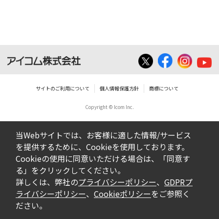
ダウンロードした取扱説明書は、有償ある
いは無償を問わず、営業活動に使用するこ
とは、いかなる場合であっても出来ませ
ん。
ダウンロードした取扱説明書等に使用され
ている写真、イラスト、データ等に付いて
サイトのご利用について
個人情報保護方針
商標について
の転用は一切出来ません。
Copyright © Icom Inc.
ダウンロードした取扱説明書およびその他す
べての掲載物の変更は一切行わないでくださ
当Webサイトでは、お客様に適した情報/サービス
い。お客様による内容の変更により、何らか
を提供するために、Cookieを使用しております。
の欠陥が生じたとしても、弊社では一切の保
Cookieの使用に同意いただける場合は、「同意す
証をいたしません。また、内容の変更の結
る」をクリックしてください。
果、万一お客様に損害が生じたとしても、弊
詳しくは、弊社の
プライバシーポリシー
、
GDPRプ
社及び販売店等は一切の責任を負いません。
ライバシーポリシー
、
Cookieポリシー
をご参照く
ださい。
掲載の取扱説明書等は、製品発売当時の内容