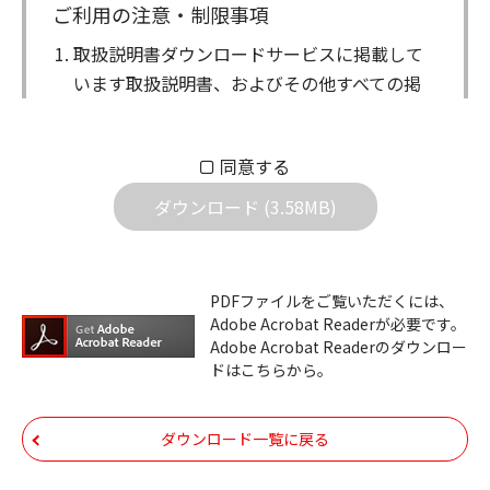
ご利用の注意・制限事項
取扱説明書ダウンロードサービスに掲載して
います取扱説明書、およびその他すべての掲
載物（以下、取扱説明書等）についての著作
権を含む全ての権利はアイコム株式会社に帰
同意する
属します。ダウンロードした取扱説明書は、
個人が本来の目的でご使用されることは可能
ダウンロード (3.58MB)
ですが、権利者の許諾を得ることなく、以下
の行為は出来ません。
ダウンロードした取扱説明書は、複製、賃
PDFファイルをご覧いただくには、
Adobe Acrobat Readerが必要です。
貸、改変、公衆送信、または公衆送信可能
Adobe Acrobat Readerのダウンロー
化することはできません。
ドはこちらから。
ダウンロードした取扱説明書は、有償ある
いは無償を問わず、第三者に譲渡あるいは
ダウンロード一覧に戻る
使用させる事ができません。