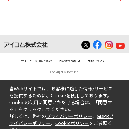
使用させる事ができません。
ダウンロードした取扱説明書は、有償ある
いは無償を問わず、営業活動に使用するこ
とは、いかなる場合であっても出来ませ
ん。
ダウンロードした取扱説明書等に使用され
ている写真、イラスト、データ等に付いて
サイトのご利用について
個人情報保護方針
商標について
の転用は一切出来ません。
Copyright © Icom Inc.
ダウンロードした取扱説明書およびその他す
べての掲載物の変更は一切行わないでくださ
当Webサイトでは、お客様に適した情報/サービス
い。お客様による内容の変更により、何らか
を提供するために、Cookieを使用しております。
の欠陥が生じたとしても、弊社では一切の保
Cookieの使用に同意いただける場合は、「同意す
証をいたしません。また、内容の変更の結
る」をクリックしてください。
果、万一お客様に損害が生じたとしても、弊
詳しくは、弊社の
プライバシーポリシー
、
GDPRプ
社及び販売店等は一切の責任を負いません。
ライバシーポリシー
、
Cookieポリシー
をご参照く