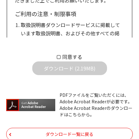
だきました上でご利用お願いいたします。
ご利用の注意・制限事項
取扱説明書ダウンロードサービスに掲載して
います取扱説明書、およびその他すべての掲
載物（以下、取扱説明書等）についての著作
権を含む全ての権利はアイコム株式会社に帰
同意する
属します。ダウンロードした取扱説明書は、
個人が本来の目的でご使用されることは可能
ダウンロード (2.19MB)
ですが、権利者の許諾を得ることなく、以下
の行為は出来ません。
ダウンロードした取扱説明書は、複製、賃
PDFファイルをご覧いただくには、
Adobe Acrobat Readerが必要です。
貸、改変、公衆送信、または公衆送信可能
Adobe Acrobat Readerのダウンロー
化することはできません。
ドはこちらから。
ダウンロードした取扱説明書は、有償ある
いは無償を問わず、第三者に譲渡あるいは
ダウンロード一覧に戻る