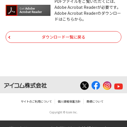
ダウンロードした取扱説明書は、複製、賃
PDFファイルをご覧いただくには、
Adobe Acrobat Readerが必要です。
貸、改変、公衆送信、または公衆送信可能
Adobe Acrobat Readerのダウンロー
化することはできません。
ドはこちらから。
ダウンロードした取扱説明書は、有償ある
いは無償を問わず、第三者に譲渡あるいは
ダウンロード一覧に戻る
使用させる事ができません。
ダウンロードした取扱説明書は、有償ある
いは無償を問わず、営業活動に使用するこ
とは、いかなる場合であっても出来ませ
ん。
ダウンロードした取扱説明書等に使用され
ている写真、イラスト、データ等に付いて
サイトのご利用について
個人情報保護方針
商標について
の転用は一切出来ません。
Copyright © Icom Inc.
ダウンロードした取扱説明書およびその他す
べての掲載物の変更は一切行わないでくださ