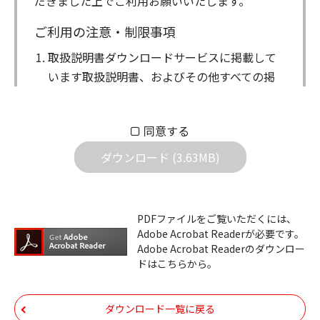
だきました上でご利用お願いいたします。
ご利用の注意・制限事項
取扱説明書ダウンロードサービスに掲載して
います取扱説明書、およびその他すべての掲
載物（以下、取扱説明書等）についての著作
権を含む全ての権利はアイコム株式会社に帰
同意する
属します。ダウンロードした取扱説明書は、
個人が本来の目的でご使用されることは可能
ダウンロード (3.63MB)
ですが、権利者の許諾を得ることなく、以下
の行為は出来ません。
ダウンロードした取扱説明書は、複製、賃
PDFファイルをご覧いただくには、
Adobe Acrobat Readerが必要です。
貸、改変、公衆送信、または公衆送信可能
Adobe Acrobat Readerのダウンロー
化することはできません。
ドはこちらから。
ダウンロードした取扱説明書は、有償ある
いは無償を問わず、第三者に譲渡あるいは
ダウンロード一覧に戻る