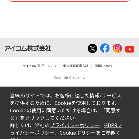
使用させる事ができません。
ダウンロードした取扱説明書は、有償ある
いは無償を問わず、営業活動に使用するこ
とは、いかなる場合であっても出来ませ
ん。
ダウンロードした取扱説明書等に使用され
ている写真、イラスト、データ等に付いて
サイトのご利用について
個人情報保護方針
商標について
の転用は一切出来ません。
Copyright © Icom Inc.
ダウンロードした取扱説明書およびその他す
べての掲載物の変更は一切行わないでくださ
当Webサイトでは、お客様に適した情報/サービス
い。お客様による内容の変更により、何らか
を提供するために、Cookieを使用しております。
の欠陥が生じたとしても、弊社では一切の保
Cookieの使用に同意いただける場合は、「同意す
証をいたしません。また、内容の変更の結
る」をクリックしてください。
果、万一お客様に損害が生じたとしても、弊
詳しくは、弊社の
プライバシーポリシー
、
GDPRプ
社及び販売店等は一切の責任を負いません。
ライバシーポリシー
、
Cookieポリシー
をご参照く