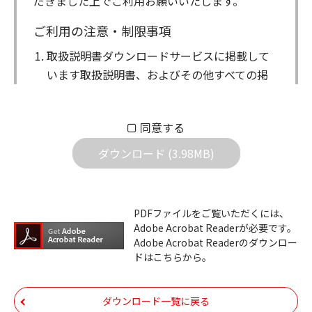
だきました上でご利用お願いいたします。
ご利用の注意・制限事項
取扱説明書ダウンロードサービスに掲載して
います取扱説明書、およびその他すべての掲
載物（以下、取扱説明書等）についての著作
権を含む全ての権利はアイコム株式会社に帰
同意する
属します。ダウンロードした取扱説明書は、
個人が本来の目的でご使用されることは可能
ダウンロード (3.98MB)
ですが、権利者の許諾を得ることなく、以下
の行為は出来ません。
ダウンロードした取扱説明書は、複製、賃
PDFファイルをご覧いただくには、
Adobe Acrobat Readerが必要です。
貸、改変、公衆送信、または公衆送信可能
Adobe Acrobat Readerのダウンロー
化することはできません。
ドはこちらから。
ダウンロードした取扱説明書は、有償ある
いは無償を問わず、第三者に譲渡あるいは
ダウンロード一覧に戻る