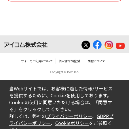
使用させる事ができません。
ダウンロードした取扱説明書は、有償ある
いは無償を問わず、営業活動に使用するこ
とは、いかなる場合であっても出来ませ
ん。
ダウンロードした取扱説明書等に使用され
ている写真、イラスト、データ等に付いて
サイトのご利用について
個人情報保護方針
商標について
の転用は一切出来ません。
Copyright © Icom Inc.
ダウンロードした取扱説明書およびその他す
べての掲載物の変更は一切行わないでくださ
当Webサイトでは、お客様に適した情報/サービス
い。お客様による内容の変更により、何らか
を提供するために、Cookieを使用しております。
の欠陥が生じたとしても、弊社では一切の保
Cookieの使用に同意いただける場合は、「同意す
証をいたしません。また、内容の変更の結
る」をクリックしてください。
果、万一お客様に損害が生じたとしても、弊
詳しくは、弊社の
プライバシーポリシー
、
GDPRプ
社及び販売店等は一切の責任を負いません。
ライバシーポリシー
、
Cookieポリシー
をご参照く