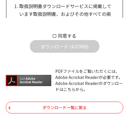
取扱説明書ダウンロードサービスに掲載して
います取扱説明書、およびその他すべての掲
載物（以下、取扱説明書等）についての著作
権を含む全ての権利はアイコム株式会社に帰
同意する
属します。ダウンロードした取扱説明書は、
個人が本来の目的でご使用されることは可能
ダウンロード (4.07MB)
ですが、権利者の許諾を得ることなく、以下
の行為は出来ません。
ダウンロードした取扱説明書は、複製、賃
PDFファイルをご覧いただくには、
Adobe Acrobat Readerが必要です。
貸、改変、公衆送信、または公衆送信可能
Adobe Acrobat Readerのダウンロー
化することはできません。
ドはこちらから。
ダウンロードした取扱説明書は、有償ある
いは無償を問わず、第三者に譲渡あるいは
ダウンロード一覧に戻る
使用させる事ができません。
ダウンロードした取扱説明書は、有償ある