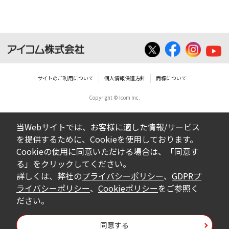
いは無償を問わず、営業活動に使用するこ
とは、いかなる場合であっても出来ませ
ん。
ダウンロードした取扱説明書等に使用され
ている写真、イラスト、データ等に付いて
サイトのご利用について
個人情報保護方針
商標について
の転用は一切出来ません。
Copyright © Icom Inc.
ダウンロードした取扱説明書およびその他す
べての掲載物の変更は一切行わないでくださ
当Webサイトでは、お客様に適した情報/サービス
い。お客様による内容の変更により、何らか
を提供するために、Cookieを使用しております。
の欠陥が生じたとしても、弊社では一切の保
Cookieの使用に同意いただける場合は、「同意す
証をいたしません。また、内容の変更の結
る」をクリックしてください。
果、万一お客様に損害が生じたとしても、弊
詳しくは、弊社の
プライバシーポリシー
、
GDPRプ
社及び販売店等は一切の責任を負いません。
ライバシーポリシー
、
Cookieポリシー
をご参照く
ださい。
掲載の取扱説明書等は、製品発売当時の内容
になっております。内容において、法律、仕
同意する