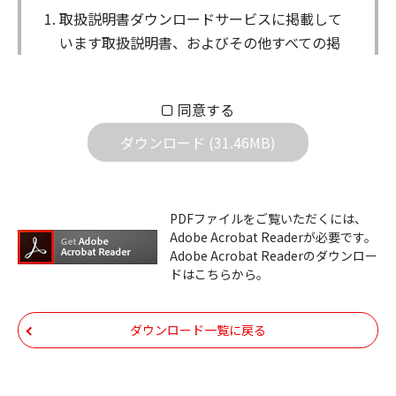
取扱説明書ダウンロードサービスに掲載して
います取扱説明書、およびその他すべての掲
載物（以下、取扱説明書等）についての著作
権を含む全ての権利はアイコム株式会社に帰
同意する
属します。ダウンロードした取扱説明書は、
個人が本来の目的でご使用されることは可能
ダウンロード (31.46MB)
ですが、権利者の許諾を得ることなく、以下
の行為は出来ません。
ダウンロードした取扱説明書は、複製、賃
PDFファイルをご覧いただくには、
Adobe Acrobat Readerが必要です。
貸、改変、公衆送信、または公衆送信可能
Adobe Acrobat Readerのダウンロー
化することはできません。
ドはこちらから。
ダウンロードした取扱説明書は、有償ある
いは無償を問わず、第三者に譲渡あるいは
ダウンロード一覧に戻る
使用させる事ができません。
ダウンロードした取扱説明書は、有償ある