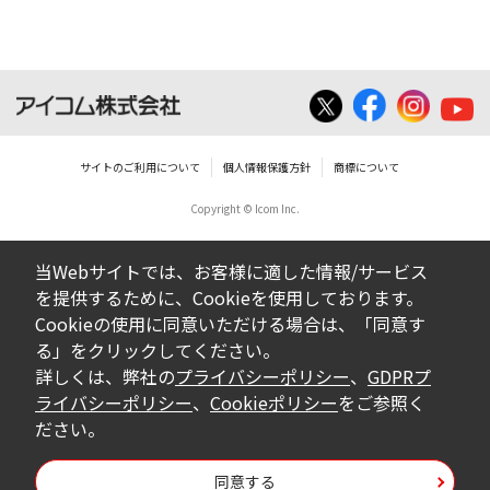
いは無償を問わず、営業活動に使用するこ
とは、いかなる場合であっても出来ませ
ん。
ダウンロードした取扱説明書等に使用され
ている写真、イラスト、データ等に付いて
サイトのご利用について
個人情報保護方針
商標について
の転用は一切出来ません。
Copyright © Icom Inc.
ダウンロードした取扱説明書およびその他す
べての掲載物の変更は一切行わないでくださ
当Webサイトでは、お客様に適した情報/サービス
い。お客様による内容の変更により、何らか
を提供するために、Cookieを使用しております。
の欠陥が生じたとしても、弊社では一切の保
Cookieの使用に同意いただける場合は、「同意す
証をいたしません。また、内容の変更の結
る」をクリックしてください。
果、万一お客様に損害が生じたとしても、弊
詳しくは、弊社の
プライバシーポリシー
、
GDPRプ
社及び販売店等は一切の責任を負いません。
ライバシーポリシー
、
Cookieポリシー
をご参照く
ださい。
掲載の取扱説明書等は、製品発売当時の内容
になっております。内容において、法律、仕
同意する