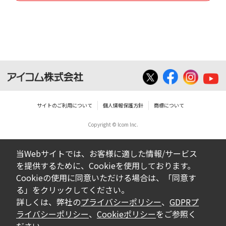
使用させる事ができません。
ダウンロードした取扱説明書は、有償ある
いは無償を問わず、営業活動に使用するこ
とは、いかなる場合であっても出来ませ
ん。
ダウンロードした取扱説明書等に使用され
ている写真、イラスト、データ等に付いて
サイトのご利用について
個人情報保護方針
商標について
の転用は一切出来ません。
Copyright © Icom Inc.
ダウンロードした取扱説明書およびその他す
べての掲載物の変更は一切行わないでくださ
当Webサイトでは、お客様に適した情報/サービス
い。お客様による内容の変更により、何らか
を提供するために、Cookieを使用しております。
の欠陥が生じたとしても、弊社では一切の保
Cookieの使用に同意いただける場合は、「同意す
証をいたしません。また、内容の変更の結
る」をクリックしてください。
果、万一お客様に損害が生じたとしても、弊
詳しくは、弊社の
プライバシーポリシー
、
GDPRプ
社及び販売店等は一切の責任を負いません。
ライバシーポリシー
、
Cookieポリシー
をご参照く