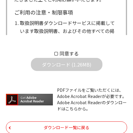
ご利用の注意・制限事項
取扱説明書ダウンロードサービスに掲載して
います取扱説明書、およびその他すべての掲
載物（以下、取扱説明書等）についての著作
権を含む全ての権利はアイコム株式会社に帰
同意する
属します。ダウンロードした取扱説明書は、
個人が本来の目的でご使用されることは可能
ダウンロード (1.26MB)
ですが、権利者の許諾を得ることなく、以下
の行為は出来ません。
ダウンロードした取扱説明書は、複製、賃
PDFファイルをご覧いただくには、
Adobe Acrobat Readerが必要です。
貸、改変、公衆送信、または公衆送信可能
Adobe Acrobat Readerのダウンロー
化することはできません。
ドはこちらから。
ダウンロードした取扱説明書は、有償ある
いは無償を問わず、第三者に譲渡あるいは
ダウンロード一覧に戻る