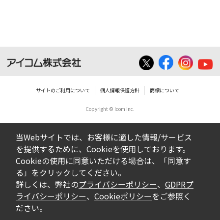
ダウンロードした取扱説明書は、有償ある
いは無償を問わず、営業活動に使用するこ
とは、いかなる場合であっても出来ませ
ん。
ダウンロードした取扱説明書等に使用され
ている写真、イラスト、データ等に付いて
サイトのご利用について
個人情報保護方針
商標について
の転用は一切出来ません。
Copyright © Icom Inc.
ダウンロードした取扱説明書およびその他す
べての掲載物の変更は一切行わないでくださ
当Webサイトでは、お客様に適した情報/サービス
い。お客様による内容の変更により、何らか
を提供するために、Cookieを使用しております。
の欠陥が生じたとしても、弊社では一切の保
Cookieの使用に同意いただける場合は、「同意す
証をいたしません。また、内容の変更の結
る」をクリックしてください。
果、万一お客様に損害が生じたとしても、弊
詳しくは、弊社の
プライバシーポリシー
、
GDPRプ
社及び販売店等は一切の責任を負いません。
ライバシーポリシー
、
Cookieポリシー
をご参照く
ださい。
掲載の取扱説明書等は、製品発売当時の内容