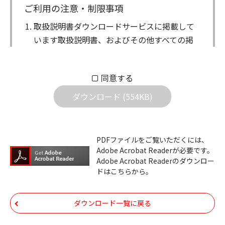
ご利用の注意・制限事項
取扱説明書ダウンロードサービスに掲載して
います取扱説明書、およびその他すべての掲
載物（以下、取扱説明書等）についての著作
権を含む全ての権利はアイコム株式会社に帰
同意する
属します。ダウンロードした取扱説明書は、
個人が本来の目的でご使用されることは可能
ダウンロード (554KB)
ですが、権利者の許諾を得ることなく、以下
の行為は出来ません。
ダウンロードした取扱説明書は、複製、賃
PDFファイルをご覧いただくには、
Adobe Acrobat Readerが必要です。
貸、改変、公衆送信、または公衆送信可能
Adobe Acrobat Readerのダウンロー
化することはできません。
ドはこちらから。
ダウンロードした取扱説明書は、有償ある
いは無償を問わず、第三者に譲渡あるいは
ダウンロード一覧に戻る
使用させる事ができません。