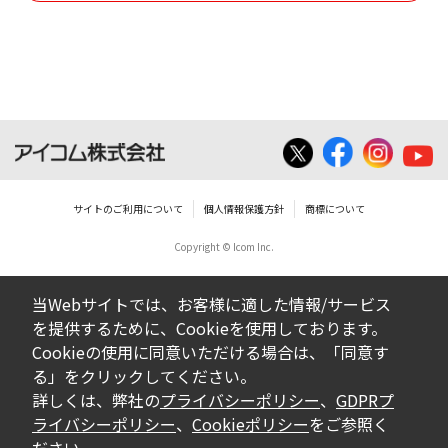
使用させる事ができません。
ダウンロードした取扱説明書は、有償ある
いは無償を問わず、営業活動に使用するこ
とは、いかなる場合であっても出来ませ
ん。
ダウンロードした取扱説明書等に使用され
ている写真、イラスト、データ等に付いて
サイトのご利用について
個人情報保護方針
商標について
の転用は一切出来ません。
Copyright © Icom Inc.
ダウンロードした取扱説明書およびその他す
べての掲載物の変更は一切行わないでくださ
当Webサイトでは、お客様に適した情報/サービス
い。お客様による内容の変更により、何らか
を提供するために、Cookieを使用しております。
の欠陥が生じたとしても、弊社では一切の保
Cookieの使用に同意いただける場合は、「同意す
証をいたしません。また、内容の変更の結
る」をクリックしてください。
果、万一お客様に損害が生じたとしても、弊
詳しくは、弊社の
プライバシーポリシー
、
GDPRプ
社及び販売店等は一切の責任を負いません。
ライバシーポリシー
、
Cookieポリシー
をご参照く