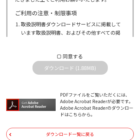
ご利用の注意・制限事項
取扱説明書ダウンロードサービスに掲載して
います取扱説明書、およびその他すべての掲
載物（以下、取扱説明書等）についての著作
権を含む全ての権利はアイコム株式会社に帰
同意する
属します。ダウンロードした取扱説明書は、
個人が本来の目的でご使用されることは可能
ダウンロード (1.88MB)
ですが、権利者の許諾を得ることなく、以下
の行為は出来ません。
ダウンロードした取扱説明書は、複製、賃
PDFファイルをご覧いただくには、
Adobe Acrobat Readerが必要です。
貸、改変、公衆送信、または公衆送信可能
Adobe Acrobat Readerのダウンロー
化することはできません。
ドはこちらから。
ダウンロードした取扱説明書は、有償ある
いは無償を問わず、第三者に譲渡あるいは
ダウンロード一覧に戻る