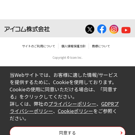
いは無償を問わず、営業活動に使用するこ
とは、いかなる場合であっても出来ませ
ん。
ダウンロードした取扱説明書等に使用され
ている写真、イラスト、データ等に付いて
サイトのご利用について
個人情報保護方針
商標について
の転用は一切出来ません。
Copyright © Icom Inc.
ダウンロードした取扱説明書およびその他す
べての掲載物の変更は一切行わないでくださ
当Webサイトでは、お客様に適した情報/サービス
い。お客様による内容の変更により、何らか
を提供するために、Cookieを使用しております。
の欠陥が生じたとしても、弊社では一切の保
Cookieの使用に同意いただける場合は、「同意す
証をいたしません。また、内容の変更の結
る」をクリックしてください。
果、万一お客様に損害が生じたとしても、弊
詳しくは、弊社の
プライバシーポリシー
、
GDPRプ
社及び販売店等は一切の責任を負いません。
ライバシーポリシー
、
Cookieポリシー
をご参照く
ださい。
掲載の取扱説明書等は、製品発売当時の内容
になっております。内容において、法律、仕
同意する