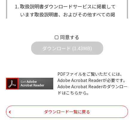
取扱説明書ダウンロードサービスに掲載して
います取扱説明書、およびその他すべての掲
載物（以下、取扱説明書等）についての著作
権を含む全ての権利はアイコム株式会社に帰
同意する
属します。ダウンロードした取扱説明書は、
個人が本来の目的でご使用されることは可能
ダウンロード (1.43MB)
ですが、権利者の許諾を得ることなく、以下
の行為は出来ません。
ダウンロードした取扱説明書は、複製、賃
PDFファイルをご覧いただくには、
Adobe Acrobat Readerが必要です。
貸、改変、公衆送信、または公衆送信可能
Adobe Acrobat Readerのダウンロー
化することはできません。
ドはこちらから。
ダウンロードした取扱説明書は、有償ある
いは無償を問わず、第三者に譲渡あるいは
ダウンロード一覧に戻る
使用させる事ができません。
ダウンロードした取扱説明書は、有償ある