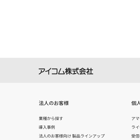
の機種に同梱されている取扱説明書や
承願います。
製品には取扱説明書を補足するための
さい。
掲載の取扱説明書等は、ダウンロード
本サービスの利用、または利用出来な
を負いません。
本サービスは、予告なく中止または内
法人のお客様
個
業種から探す
アマ
導入事例
ライ
法人のお客様向け 製品ラインアップ
受信