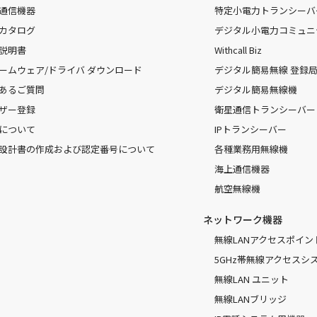
通信機器
特定小電力トランシーバ
カタログ
デジタル小電力コミュニ
説明書
Withcall Biz
ームウェア/ドライバ ダウンロード
デジタル簡易無線 登録局（
あるご質問
デジタル簡易無線機
ザー登録
衛星通信トランシーバー
について
IPトランシーバー
設計書の作成および認定番号について
各種業務用無線機
海上通信機器
航空無線機
ネットワーク機器
無線LANアクセスポイン
5GHz帯無線アクセスシ
無線LAN ユニット
無線LANブリッジ