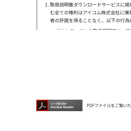
取扱説明書ダウンロードサービスに掲
む全ての権利はアイコム株式会社に帰
者の許諾を得ることなく、以下の行為
ダウンロードした取扱説明書は、複
ダウンロードした取扱説明書は、有
ダウンロードした取扱説明書は、有
ダウンロードした取扱説明書等に使
ダウンロードした取扱説明書およびそ
が生じたとしても、弊社では一切の保
は一切の責任を負いません。
掲載の取扱説明書等は、製品発売当時
PDFファイルをご覧いただく
が含まれている場合があります。ご利
取扱説明書の内容は、製品の仕様変更