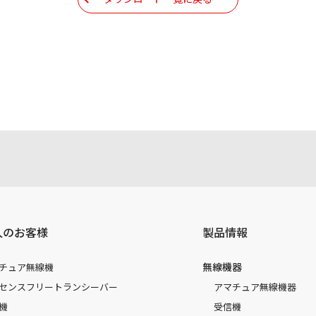
現時点で発売されている機種に同梱されている取扱説明書の内
注意書き、正誤表、クイックマニュアル等がありますが、すべ
されたお客様本人が本来の目的でかつ個人的用途に利用する場
かった事によって、万一、お客様に何らかの損害が発生したと
容を変更する場合もございます。あらかじめご了承ください。
人のお客様
製品情報
無線機器
チュア無線機
センスフリートランシーバー
アマチュア無線機器
機
受信機