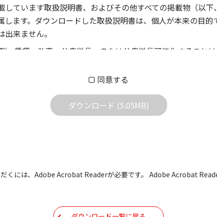
載しています取扱説明書、およびその他すべての掲載物（以下
属します。ダウンロードした取扱説明書は、個人が本来の目的
は出来ません。
製、賃貸、改変、公衆送信、または公衆送信可能化することは
償あるいは無償を問わず、第三者に譲渡あるいは使用させる事
同意する
償あるいは無償を問わず、営業活動に使用することは、いかな
用されている写真、イラスト、データ等に付いての転用は一切
ダウンロード (5.05MB)
の他すべての掲載物の変更は一切行わないでください。お客様
証をいたしません。また、内容の変更の結果、万一お客様に損
の内容になっております。内容において、法律、仕様、住所、
には、Adobe Acrobat Readerが必要です。 Adobe Acrobat
用の際は、最新情報を参考にしてください。
などで予告なく変更される場合があります。本サイトに掲載さ
ダウンロード一覧に戻る