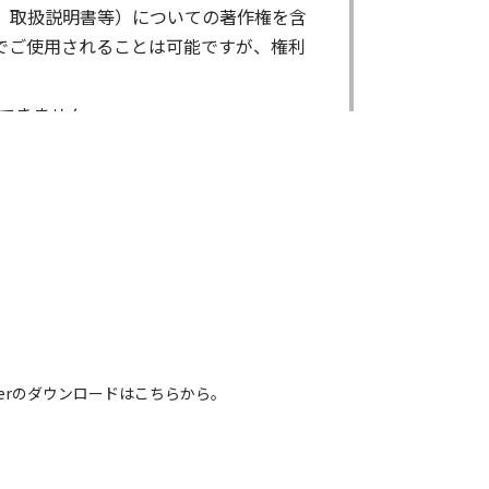
、取扱説明書等）についての著作権を含
でご使用されることは可能ですが、権利
できません。
ができません。
る場合であっても出来ません。
出来ません。
による内容の変更により、何らかの欠陥
害が生じたとしても、弊社及び販売店等
電話番号などは、現在のものと異なるもの
 Readerのダウンロードはこちらから。
れている取扱説明書の内容は、お手持ち