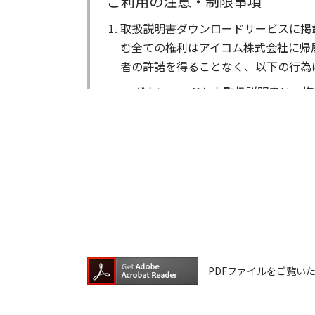
ご利用の注意・制限事項
取扱説明書ダウンロードサービスに掲
む全ての権利はアイコム株式会社に帰
者の許諾を得ることなく、以下の行為
ダウンロードした取扱説明書は、複
ダウンロードした取扱説明書は、有
ダウンロードした取扱説明書は、有
ダウンロードした取扱説明書等に使
ダウンロードした取扱説明書およびそ
が生じたとしても、弊社では一切の保
は一切の責任を負いません。
掲載の取扱説明書等は、製品発売当時
PDFファイルをご覧いただく
が含まれている場合があります。ご利