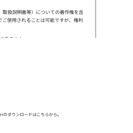
、取扱説明書等）についての著作権を含
でご使用されることは可能ですが、権利
できません。
ができません。
る場合であっても出来ません。
出来ません。
による内容の変更により、何らかの欠陥
害が生じたとしても、弊社及び販売店等
電話番号などは、現在のものと異なるもの
 Readerのダウンロードはこちらから。