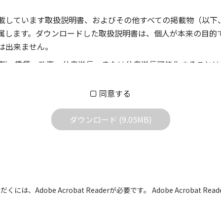
載しています取扱説明書、およびその他すべての掲載物（以下
属します。ダウンロードした取扱説明書は、個人が本来の目的
は出来ません。
製、賃貸、改変、公衆送信、または公衆送信可能化することは
償あるいは無償を問わず、第三者に譲渡あるいは使用させる事
同意する
償あるいは無償を問わず、営業活動に使用することは、いかな
用されている写真、イラスト、データ等に付いての転用は一切
ダウンロード (9.05MB)
の他すべての掲載物の変更は一切行わないでください。お客様
証をいたしません。また、内容の変更の結果、万一お客様に損
の内容になっております。内容において、法律、仕様、住所、
には、Adobe Acrobat Readerが必要です。 Adobe Acrobat
用の際は、最新情報を参考にしてください。