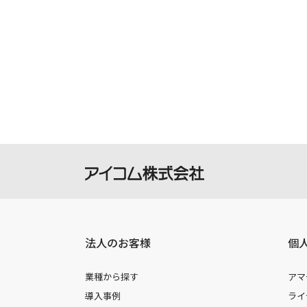
取扱説明書の内容は、製品の仕様変更
の機種に同梱されている取扱説明書や
承願います。
製品には取扱説明書を補足するための
さい。
掲載の取扱説明書等は、ダウンロード
本サービスの利用、または利用出来な
を負いません。
本サービスは、予告なく中止または内
法人のお客様
個
業種から探す
アマ
導入事例
ライ