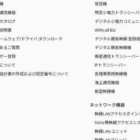
機
受信機
通信機器
特定小電力トランシーバ
カタログ
デジタル小電力コミュニ
説明書
Withcall Biz
ームウェア/ドライバ ダウンロード
デジタル簡易無線 登録局（
あるご質問
デジタル簡易無線機
ザー登録
衛星通信トランシーバー
について
IPトランシーバー
設計書の作成および認定番号について
各種業務用無線機
海上通信機器
航空無線機
ネットワーク機器
無線LANアクセスポイン
5GHz帯無線アクセスシ
無線LAN ユニット
無線LANブリッジ