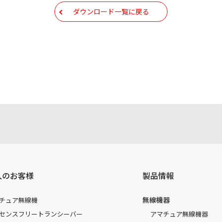
などで予告なく変更される場合があります。本サイトに掲載さ
ダウンロード一覧に戻る
現時点で発売されている機種に同梱されている取扱説明書の内
注意書き、正誤表、クイックマニュアル等がありますが、すべ
されたお客様本人が本来の目的でかつ個人的用途に利用する場
かった事によって、万一、お客様に何らかの損害が発生したと
容を変更する場合もございます。あらかじめご了承ください。
人のお客様
製品情報
無線機器
チュア無線機
センスフリートランシーバー
アマチュア無線機器