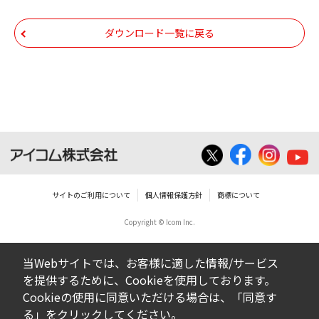
ダウンロードした取扱説明書は、有償ある
いは無償を問わず、第三者に譲渡あるいは
ダウンロード一覧に戻る
使用させる事ができません。
ダウンロードした取扱説明書は、有償ある
いは無償を問わず、営業活動に使用するこ
とは、いかなる場合であっても出来ませ
ん。
ダウンロードした取扱説明書等に使用され
ている写真、イラスト、データ等に付いて
サイトのご利用について
個人情報保護方針
商標について
の転用は一切出来ません。
Copyright © Icom Inc.
ダウンロードした取扱説明書およびその他す
べての掲載物の変更は一切行わないでくださ
当Webサイトでは、お客様に適した情報/サービス
い。お客様による内容の変更により、何らか
を提供するために、Cookieを使用しております。
の欠陥が生じたとしても、弊社では一切の保
Cookieの使用に同意いただける場合は、「同意す
証をいたしません。また、内容の変更の結
る」をクリックしてください。