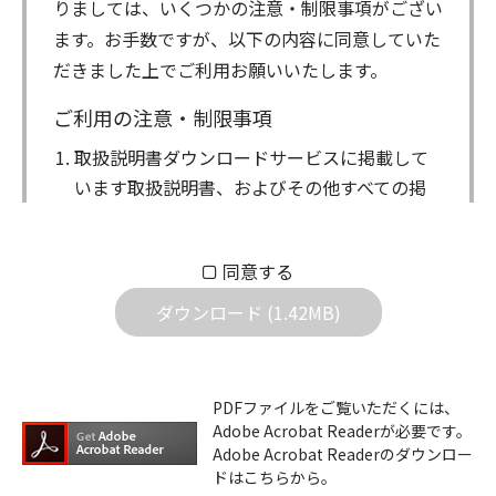
りましては、いくつかの注意・制限事項がござい
ます。お手数ですが、以下の内容に同意していた
だきました上でご利用お願いいたします。
ご利用の注意・制限事項
取扱説明書ダウンロードサービスに掲載して
います取扱説明書、およびその他すべての掲
載物（以下、取扱説明書等）についての著作
権を含む全ての権利はアイコム株式会社に帰
同意する
属します。ダウンロードした取扱説明書は、
個人が本来の目的でご使用されることは可能
ダウンロード (1.42MB)
ですが、権利者の許諾を得ることなく、以下
の行為は出来ません。
ダウンロードした取扱説明書は、複製、賃
PDFファイルをご覧いただくには、
Adobe Acrobat Readerが必要です。
貸、改変、公衆送信、または公衆送信可能
Adobe Acrobat Readerのダウンロー
化することはできません。
ドはこちらから。