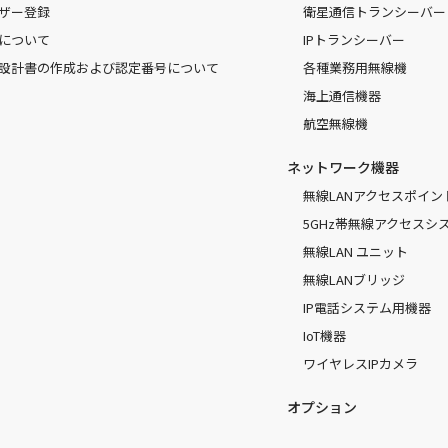
ザー登録
衛星通信トランシーバー
について
IPトランシーバー
設計書の作成および認定番号について
各種業務用無線機
海上通信機器
航空無線機
ネットワーク機器
無線LANアクセスポイン
5GHz帯無線アクセスシ
無線LAN ユニット
無線LANブリッジ
IP電話システム用機器
IoT機器
ワイヤレスIPカメラ
オプション