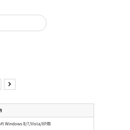
。
明
oft Windows 8/7/Vista/XP用