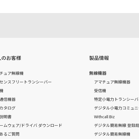
人のお客様
製品情報
無線機器
チュア無線機
センスフリートランシーバー
アマチュア無線機器
機
受信機
通信機器
特定小電力トランシーバ
カタログ
デジタル小電力コミュニ
説明書
Withcall Biz
ームウェア/ドライバ ダウンロード
デジタル簡易無線 登録局（
あるご質問
デジタル簡易無線機