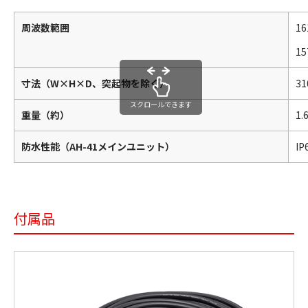
周波数範囲
1
1
寸法（W×H×D、突起物を除く）
3
スクロールできます
重量（約）
1.
防水性能（AH-41メインユニット）
I
付属品