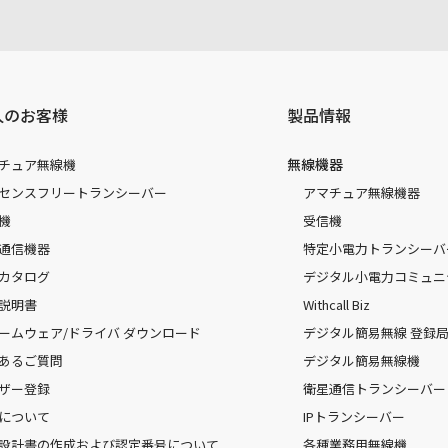
人のお客様
製品情報
無線機器
チュア無線機
センスフリートランシーバー
アマチュア無線機器
機
受信機
通信機器
特定小電力トランシーバ
カタログ
デジタル小電力コミュニ
説明書
Withcall Biz
ームウェア/ドライバ ダウンロード
デジタル簡易無線 登録局（
あるご質問
デジタル簡易無線機
ザー登録
衛星通信トランシーバー
について
IPトランシーバー
設計書の作成および認定番号について
各種業務用無線機