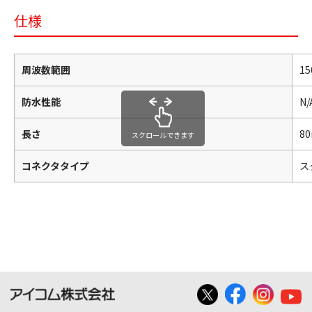
仕様
周波数範囲
15
防水性能
N/
長さ
8
スクロールできます
コネクタタイプ
ス