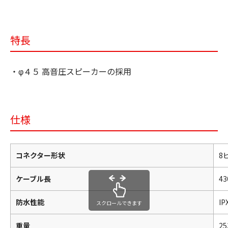
特長
・φ４５ 高音圧スピーカーの採用
仕様
コネクター形状
8
ケーブル長
4
防水性能
IP
スクロールできます
重量
25