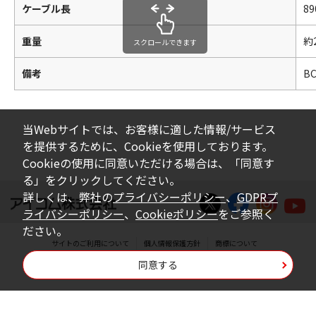
ケーブル長
8
重量
約
スクロールできます
備考
B
当Webサイトでは、お客様に適した情報/サービス
を提供するために、Cookieを使用しております。
Cookieの使用に同意いただける場合は、「同意す
る」をクリックしてください。
詳しくは、弊社の
プライバシーポリシー
、
GDPRプ
ライバシーポリシー
、
Cookieポリシー
をご参照く
ださい。
サイトのご利用について
個人情報保護方針
商標について
同意する
Copyright © Icom Inc.