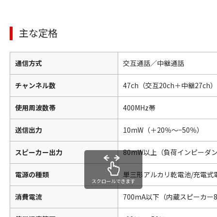
主な定格
通信方式
交互通話／中継通話
チャンネル数
47ch（交互20ch＋中継27ch）
使用周波数帯
400MHz帯
送信出力
10mW（＋20％〜−50％）
スピーカー出力
80mW以上（負荷インピーダン
電源の種類
単三形アルカリ乾電池/充電式電池
スクロールできます
消費電流
700mA以下（内蔵スピーカー