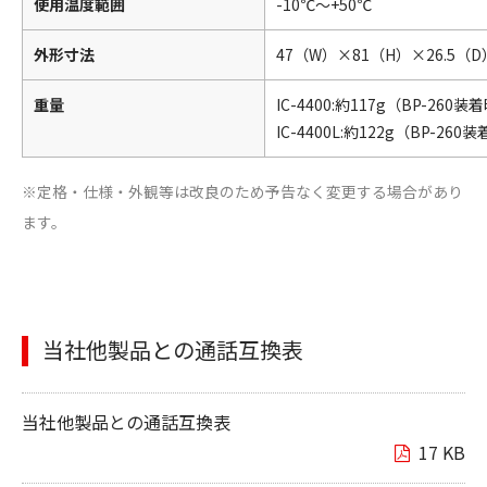
使用温度範囲
-10℃～+50℃
外形寸法
47（W）×81（H）×26.5
重量
IC-4400:約117g（BP-260装
IC-4400L:約122g（BP-260
※定格・仕様・外観等は改良のため予告なく変更する場合があり
ます。
当社他製品との通話互換表
当社他製品との通話互換表
17 KB