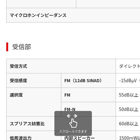
マイクロホンインピーダンス
受信部
受信方式
ダイレク
受信感度
FM（12dB SINAD）
-15dBμ
選択度
FM
55dB以上
FM-N
50dB以上
スプリアス妨害比
60dB以上
スクロールできます
低周波出力
内部スピーカー
1500ｍ