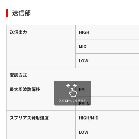
送信部
送信出力
HIGH
MID
LOW
変調方式
最大周波数偏移
FM
スクロールできます
FM-N
スプリアス発射強度
HIGH/MID
LOW