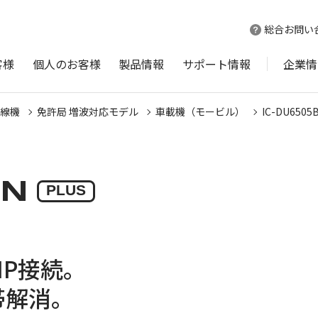
総合お問い
客様
個人のお客様
製品情報
サポート情報
企業情
線機
免許局 増波対応モデル
車載機（モービル）
IC-DU6505
BN
PLUS
IP接続。
帯解消。