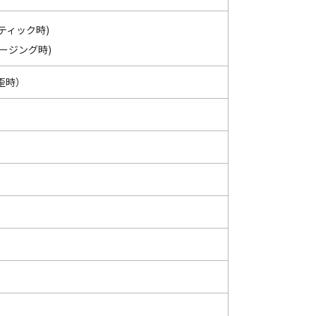
ティック時)
ージング時)
歪時）