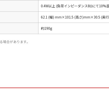
0.4W以上 (負荷インピーダンス8Ωにて10%歪
62.1 (幅) mm×101.5 (高さ)mm×30.5 (奥
約190g
る場合があります。