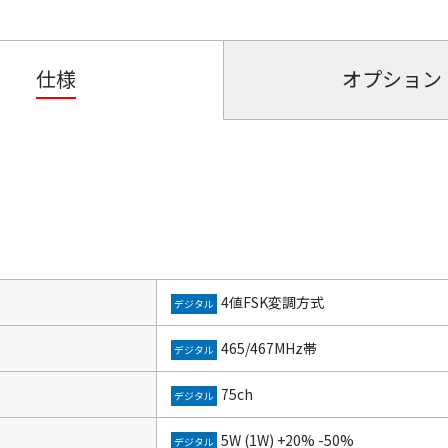
仕様
オプション
4値FSK変調方式
デジタル
465/467MHz帯
デジタル
75ch
デジタル
5W (1W) +20% -50%
デジタル