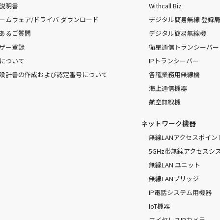
説明書
Withcall Biz
ームウェア/ドライバ ダウンロード
デジタル簡易無線 登録局（
あるご質問
デジタル簡易無線機
ザー登録
衛星通信トランシーバー
について
IPトランシーバー
設計書の作成および認定番号について
各種業務用無線機
海上通信機器
航空無線機
ネットワーク機器
無線LANアクセスポイン
5GHz帯無線アクセスシ
無線LAN ユニット
無線LANブリッジ
IP電話システム用機器
IoT機器
ワイヤレスIPカメラ