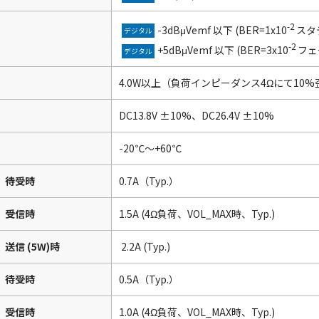
-2
-3dBμVemf 以下 (BER=1x10
スタ
デジタル
-2
+5dBμVemf 以下 (BER=3x10
フェ
デジタル
4.0W以上（負荷インピーダンス4Ωにて10%
DC13.8V ±10%、DC26.4V ±10%
-20℃～+60℃
待受時
0.7A（Typ.）
受信時
1.5A (4Ω負荷、VOL_MAX時、Typ.)
送信 (5W)時
2.2A (Typ.)
待受時
0.5A（Typ.）
受信時
1.0A (4Ω負荷、VOL_MAX時、Typ.)