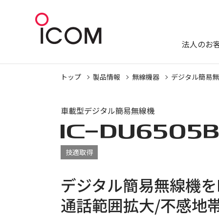
法人のお
トップ
製品情報
無線機器
デジタル簡易無
車載型デジタル簡易無線機
IC-
DU6505
技適取得
デジタル簡易無線機を
通話範囲拡大/不感地