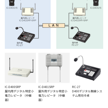
IC-D400SRP
IC-D401SRP
RC-27
屋内用デジタル特定小
屋外用デジタル特定小
D400デジタル無線シス
電力レピータ （中継
電力レピータ （中継
テム用司令卓
器）
器）