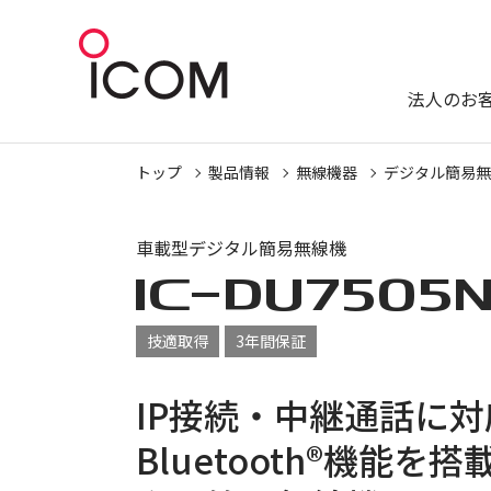
法人のお
トップ
製品情報
無線機器
デジタル簡易無
車載型デジタル簡易無線機
IC-
DU7505
技適取得
3年間保証
IP接続・中継通話に対
Bluetooth®機能