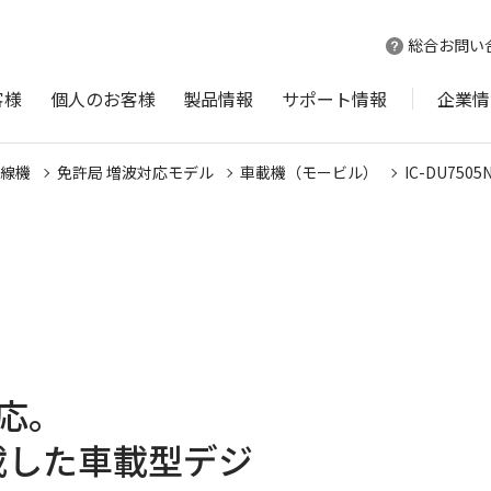
総合お問い
客様
個人のお客様
製品情報
サポート情報
企業情
線機
免許局 増波対応モデル
車載機（モービル）
IC-DU7505
N
応。
を搭載した車載型デジ