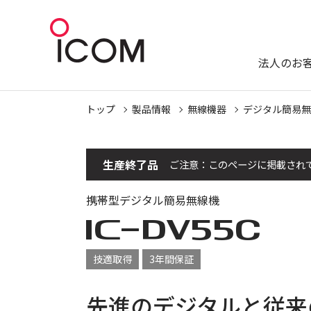
法人のお
トップ
製品情報
無線機器
デジタル簡易無
生産終了品
ご注意：このページに掲載され
携帯型デジタル簡易無線機
IC-
DV55C
技適取得
3年間保証
先進のデジタルと従来