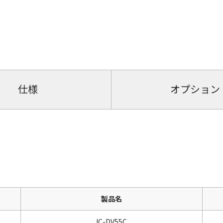
仕様
オプション
製品名
IC-DV55C