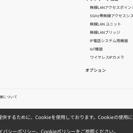
無線LANアクセスポイン
5GHz帯無線アクセスシ
無線LAN ユニット
無線LANブリッジ
IP電話システム用機器
IoT機器
ワイヤレスIPカメラ
オプション
標について
供するために、Cookieを使用しております。Cookieの使
ライバシーポリシー
、
Cookieポリシー
をご参照ください。