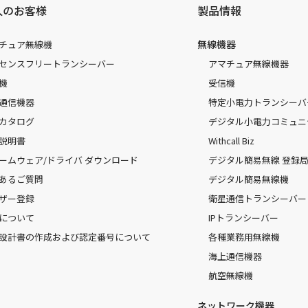
人のお客様
製品情報
無線機器
チュア無線機
センスフリートランシーバー
アマチュア無線機器
機
受信機
通信機器
特定小電力トランシーバ
カタログ
デジタル小電力コミュニ
説明書
Withcall Biz
ームウェア/ドライバ ダウンロード
デジタル簡易無線 登録局（
あるご質問
デジタル簡易無線機
ザー登録
衛星通信トランシーバー
について
IPトランシーバー
設計書の作成および認定番号について
各種業務用無線機
海上通信機器
航空無線機
ネットワーク機器