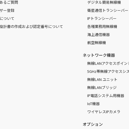
あるご質問
デジタル簡易無線機
ザー登録
衛星通信トランシーバー
について
IPトランシーバー
設計書の作成および認定番号について
各種業務用無線機
海上通信機器
航空無線機
ネットワーク機器
無線LANアクセスポイン
5GHz帯無線アクセスシ
無線LAN ユニット
無線LANブリッジ
IP電話システム用機器
IoT機器
ワイヤレスIPカメラ
オプション