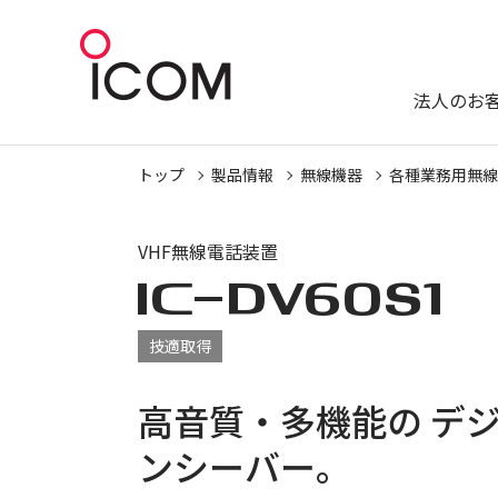
法人のお
トップ
製品情報
無線機器
各種業務用無線
VHF無線電話装置
IC-
DV60S1
技適取得
高音質・多機能の デ
ンシーバー。