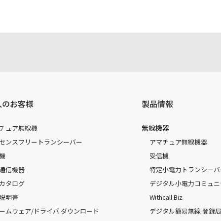
人のお客様
製品情報
無線機器
チュア無線機
センスフリートランシーバー
アマチュア無線機器
機
受信機
通信機器
特定小電力トランシーバ
カタログ
デジタル小電力コミュニ
説明書
Withcall Biz
ームウェア/ドライバ ダウンロード
デジタル簡易無線 登録局（