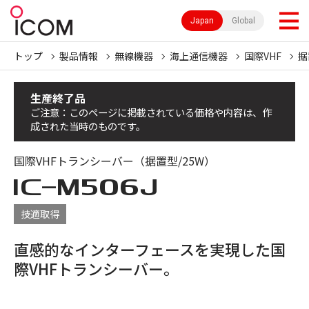
Japan
Global
トップ
製品情報
無線機器
海上通信機器
国際VHF
据
生産終了品
ご注意：このページに掲載されている価格や内容は、作
成された当時のものです。
国際VHFトランシーバー（据置型/25W）
IC-
M506J
技適取得
直感的なインターフェースを実現した国
際VHFトランシーバー。