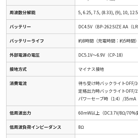
周波数分解能
5, 6.25, 7.5, (8.33), (9), 10, 12
バッテリー
DC4.5V（BP-262:SIZE AA
バッテリーライフ
約8時間（充電時間：約5時間）/BP
外部電源の電圧
DC5.1V～6.9V（CP-18）
接地方式
マイナス接地
消費電流
待ち受け時バックライトOFF/10
定格出力時バックライトOFF/15
パワーセーブ時（1:4）/35mA
低周波出力
60mW以上（DC3.7V/8Ω/70
低周波負荷インピーダンス
8Ω