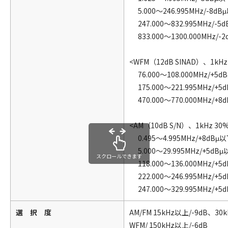
5.000～246.995MHz/-8dB
247.000～832.995MHz/-5
833.000～1300.000MHz/-
<WFM（12dB SINAD）、1kHz 
76.000～108.000MHz/+5d
175.000～221.995MHz/+5
470.000～770.000MHz/+8
<AM（10dB S/N）、1kHz 30
0.495～4.995MHz/+8dBμ
5.000～29.995MHz/+5dB
スクロールできます
118.000～136.000MHz/+5
222.000～246.995MHz/+5
247.000～329.995MHz/+5
選 択 度
AM/FM 15kHz以上/-9dB、30
WFM/ 150kHz以上/-6dB