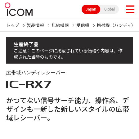
Japan
Global
トップ
製品情報
無線機器
受信機
携帯機（ハンディ）
生産終了品
ご注意：このページに掲載されている価格や内容は、作
成された当時のものです。
広帯域ハンディレシーバー
IC-
RX7
かつてない信号サーチ能力、操作系、デ
ザインも一新した新しいスタイルの広帯
域レシーバー。