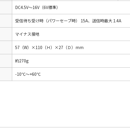
DC4.5V～16V（6V標準）
受信待ち受け時（パワーセーブ時） 15A、送信時最大 1.4A
マイナス接地
57（W）×110（Ｈ）×27（Ｄ）mm
約270g
-10℃～+60℃