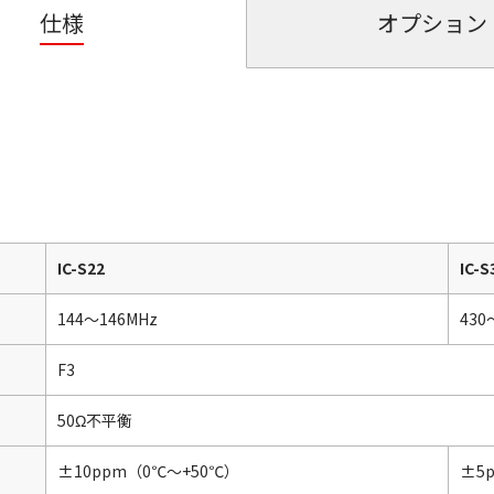
仕様
オプション
IC-S22
IC-S
144～146MHz
430
F3
50Ω不平衡
±10ppm（0℃～+50℃）
±5