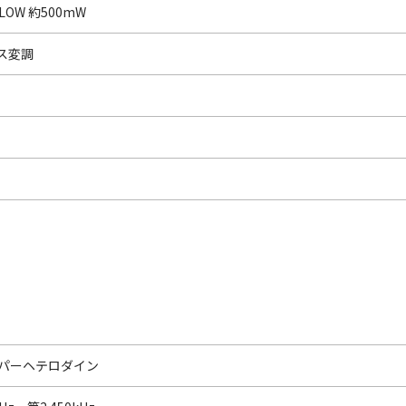
、LOW 約500mW
ス変調
パーヘテロダイン