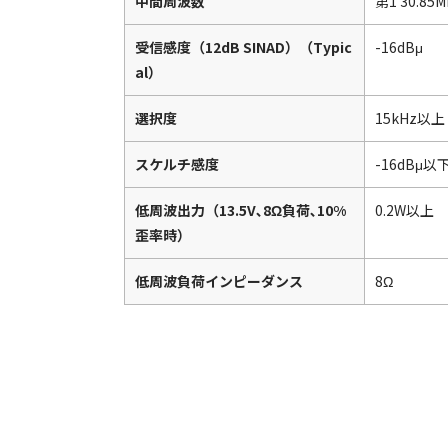
中間周波数
第1 30.85
受信感度（12dB SINAD）（Typic
-16dBμ
al）
選択度
15kHz以上
スケルチ感度
-16dBμ以
低周波出力（13.5V､8Ω負荷､10%
0.2W以上
歪率時）
低周波負荷インピーダンス
8Ω