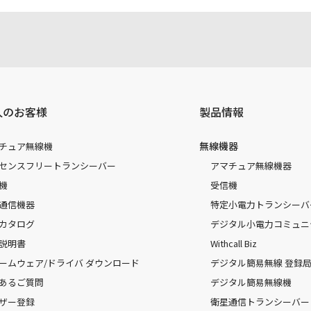
人のお客様
製品情報
無線機器
チュア無線機
センスフリートランシーバー
アマチュア無線機器
機
受信機
通信機器
特定小電力トランシーバ
カタログ
デジタル小電力コミュニ
説明書
Withcall Biz
ームウェア/ドライバ ダウンロード
デジタル簡易無線 登録局（
あるご質問
デジタル簡易無線機
ザー登録
衛星通信トランシーバー