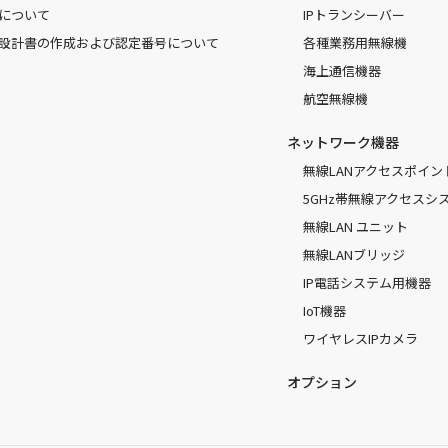
について
IPトランシーバー
設計書の作成および認定番号について
各種業務用無線機
海上通信機器
航空無線機
ネットワーク機器
無線LANアクセスポイン
5GHz帯無線アクセスシ
無線LAN ユニット
無線LANブリッジ
IP電話システム用機器
IoT機器
ワイヤレスIPカメラ
オプション