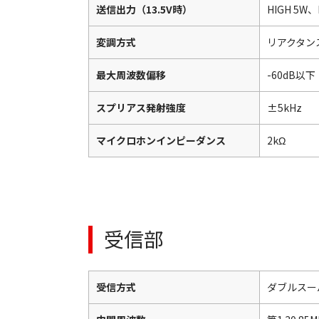
送信出力（13.5V時）
HIGH 5W
変調方式
リアクタン
最大周波数偏移
-60dB以下
スプリアス発射強度
±5kHz
マイクロホンインピーダンス
2kΩ
受信部
受信方式
ダブルスー