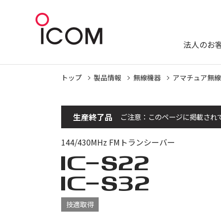
法人のお
トップ
製品情報
無線機器
アマチュア無線
生産終了品
ご注意：このページに掲載され
144/430MHz FMトランシーバー
IC-
S22
IC-
S32
技適取得