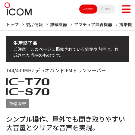
Japan
Global
トップ
製品情報
無線機器
アマチュア無線機器
携帯機
生産終了品
ご注意：このページに掲載されている価格や内容は、作
成された当時のものです。
144/430MHz デュオバンド FMトランシーバー
IC-
T70
IC-
S70
技適取得
シンプル操作、屋外でも聞き取りやすい
大音量とクリアな音声を実現。