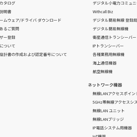
カタログ
デジタル小電力コミュニ
説明書
Withcall Biz
ームウェア/ドライバ ダウンロード
デジタル簡易無線 登録局（
あるご質問
デジタル簡易無線機
ザー登録
衛星通信トランシーバー
について
IPトランシーバー
設計書の作成および認定番号について
各種業務用無線機
海上通信機器
航空無線機
ネットワーク機器
無線LANアクセスポイン
5GHz帯無線アクセスシ
無線LAN ユニット
無線LANブリッジ
IP電話システム用機器
IoT機器