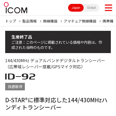
Japan
Global
トップ
製品情報
無線機器
アマチュア無線機器
携帯機
生産終了品
ご注意：このページに掲載されている価格や内容は、作
成された当時のものです。
144/430MHz デュアルバンドデジタルトランシーバー
（広帯域レシーバー搭載/GPSマイク対応）
ID-92
技適取得
D-STAR®に標準対応した144/430MHzハ
ンディトランシーバー