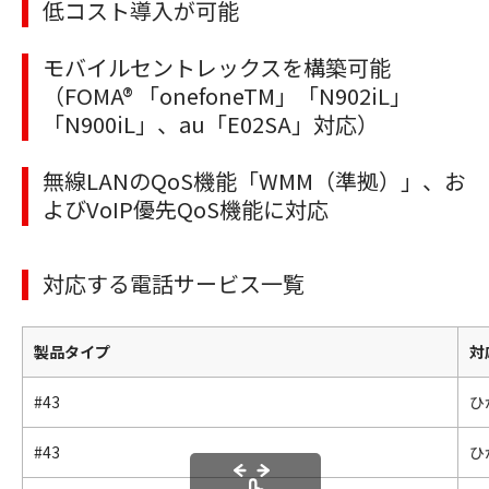
低コスト導入が可能
モバイルセントレックスを構築可能
（FOMA® 「onefoneTM」「N902iL」
「N900iL」、au「E02SA」対応）
無線LANのQoS機能「WMM（準拠）」、お
よびVoIP優先QoS機能に対応
対応する電話サービス一覧
製品タイプ
対
#43
ひ
#43
ひ