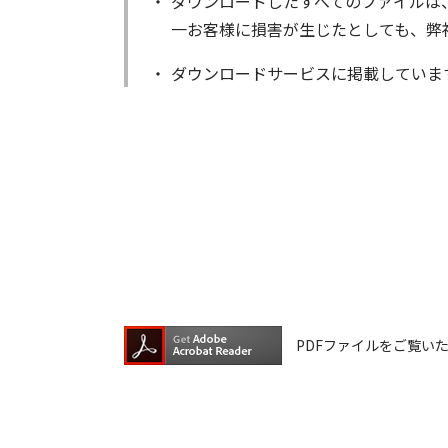
ダウンロードしたすべてのファイルは
一お客様に損害が生じたとしても、弊
ダウンロードサービスに掲載していま
著作権を含むすべての権利は、アイコ
る以外にはご使用できません。
ダウンロードしたファイルの内容に関
ファイルの内容は、製品の仕様変更な
ダウンロードサービスに掲載していま
ら、データの書換中に誤操作や中断に
換に失敗され、正常に動作しなくなっ
ウェアデータの書換は、保証期間中で
PDFファイルをご覧いただく
ダウンロードしたファイルの再配布、
本サービスは、予告なく中止または内