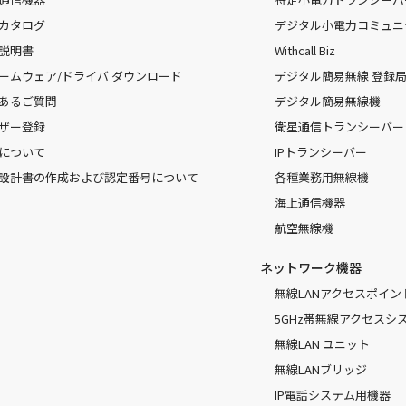
カタログ
デジタル小電力コミュニ
説明書
Withcall Biz
ームウェア/ドライバ ダウンロード
デジタル簡易無線 登録局（
あるご質問
デジタル簡易無線機
ザー登録
衛星通信トランシーバー
について
IPトランシーバー
設計書の作成および認定番号について
各種業務用無線機
海上通信機器
航空無線機
ネットワーク機器
無線LANアクセスポイン
5GHz帯無線アクセスシ
無線LAN ユニット
無線LANブリッジ
IP電話システム用機器