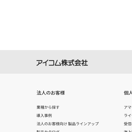
ご記入いただきました住所またはEメ
ご登録いただきました個人情報はアイ
法人のお客様
個
業種から探す
アマ
導入事例
ライ
法人のお客様向け 製品ラインアップ
受信
製品カタログ
海上