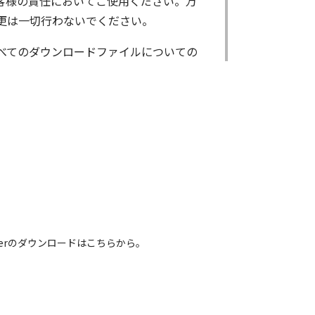
客様の責任においてご使用ください。万
更は一切行わないでください。
べてのダウンロードファイルについての
ンロードしたファイルは、個人で使用され
了承ください。
基本システムを制御する重要なデータですか
様がBIOS/ファームウェアデータの書
いただきます。なお、BIOS/ファーム
 Readerのダウンロードはこちらから。