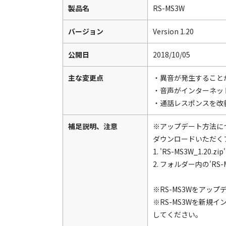
製品名
RS-MS3W
バージョン
Version 1.20
公開日
2018/10/05
主な変更点
・異音が発生すること
・音声がインターネッ
・通話レスポンスを改
補足説明、注意
※アップデート方法に
ダウンロードいただくファイ
1. 'RS-MS3W_1
2. フォルダー内の'R
※RS-MS3Wをア
※RS-MS3Wを新規
してください。