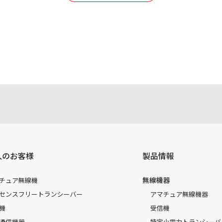
ールアドレス宛には、アイコムよりサポート情報などをお送り
コムの
プライバシーポリシー
に則ってお取り扱いさせていただ
人のお客様
製品情報
無線機器
チュア無線機
センスフリートランシーバー
アマチュア無線機器
機
受信機
通信機器
特定小電力トランシーバ