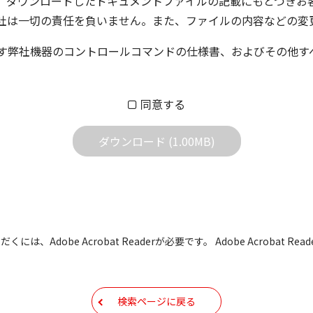
、ダウンロードしたドキュメントファイルの記載にもとづきお
社は一切の責任を負いません。また、ファイルの内容などの変
す弊社機器のコントロールコマンドの仕様書、およびその他す
ム株式会社又はそれを提供する各メーカーに帰属します。ダウ
同意する
する質問やクレームへの回答及びサポートは行いませんのでご
ダウンロード (1.00MB)
どで予告なく改良及び変更される場合があります。
すBIOS/ファームウェアデータにつきましては、パソコンの
よって失敗した場合、パソコンが正常に動作しなくなります。お客
た場合、弊社営業所サービス係におきまして、有償で修理をさせて
も有償修理となります。あらかじめご了承ください
には、Adobe Acrobat Readerが必要です。 Adobe Acrobat
もしくは他のメディアなどへ転載することを禁止します。
容を変更する場合がございます。あらかじめご了承ください。
検索ページに戻る