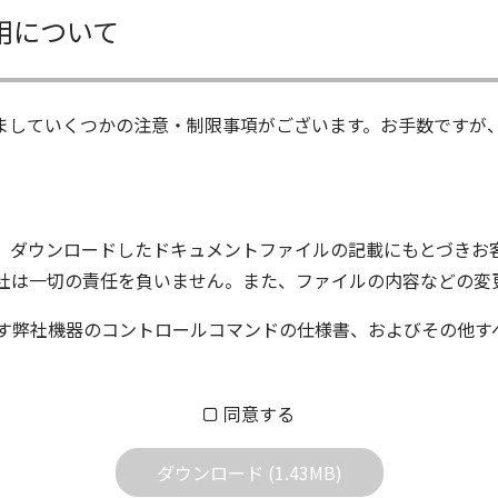
用について
ましていくつかの注意・制限事項がございます。お手数ですが
、ダウンロードしたドキュメントファイルの記載にもとづきお
社は一切の責任を負いません。また、ファイルの内容などの変
す弊社機器のコントロールコマンドの仕様書、およびその他す
ム株式会社又はそれを提供する各メーカーに帰属します。ダウ
同意する
する質問やクレームへの回答及びサポートは行いませんのでご
ダウンロード (1.43MB)
どで予告なく改良及び変更される場合があります。