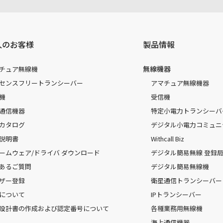
人のお客様
製品情報
無線機器
チュア無線機
センスフリートランシーバー
アマチュア無線機器
機
受信機
通信機器
特定小電力トランシーバ
カタログ
デジタル小電力コミュニ
説明書
Withcall Biz
ームウェア/ドライバ ダウンロード
デジタル簡易無線 登録局（
あるご質問
デジタル簡易無線機
ザー登録
衛星通信トランシーバー
について
IPトランシーバー
設計書の作成および認定番号について
各種業務用無線機
海上通信機器