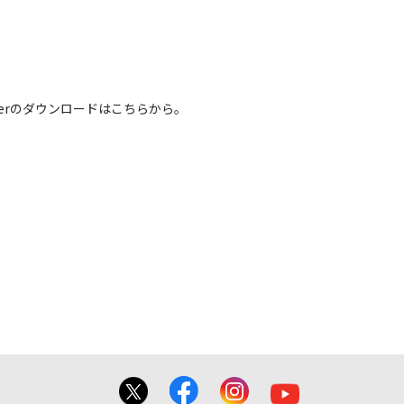
基本システムを制御する重要なデータですか
様がBIOS/ファームウェアデータの書
いただきます。なお、BIOS/ファーム
 Readerのダウンロードはこちらから。
させていただく場合がございます。
きます。