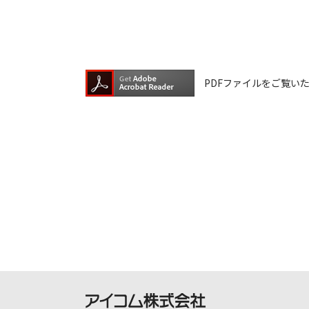
ダウンロードサービスに掲載していま
ら、データの書換中に誤操作や中断に
換に失敗され、正常に動作しなくなっ
ウェアデータの書換は、保証期間中で
PDFファイルをご覧いただく
ダウンロードしたファイルの再配布、
本サービスは、予告なく中止または内
ご記入いただきました住所またはEメ
ご登録いただきました個人情報はアイ