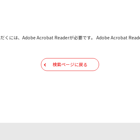
すBIOS/ファームウェアデータにつきましては、パソコンの
よって失敗した場合、パソコンが正常に動作しなくなります。お客
た場合、弊社営業所サービス係におきまして、有償で修理をさせて
も有償修理となります。あらかじめご了承ください
には、Adobe Acrobat Readerが必要です。 Adobe Acrobat
もしくは他のメディアなどへ転載することを禁止します。
容を変更する場合がございます。あらかじめご了承ください。
検索ページに戻る
ールアドレス宛には、アイコムよりサポート情報などをお送り
コムの
プライバシーポリシー
に則ってお取り扱いさせていただ